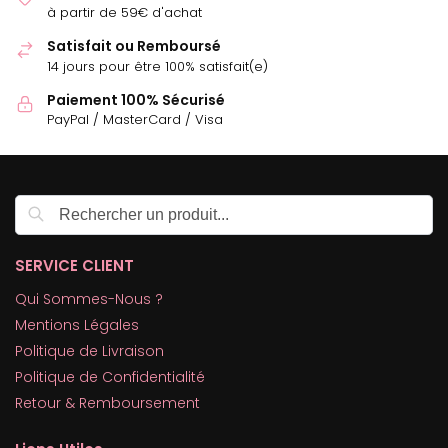
à partir de 59€ d'achat
Satisfait ou Remboursé
14 jours pour être 100% satisfait(e)
Paiement 100% Sécurisé
PayPal / MasterCard / Visa
Recherche
SERVICE CLIENT
Qui Sommes-Nous ?
Mentions Légales
Politique de Livraison
Politique de Confidentialité
Retour & Remboursement