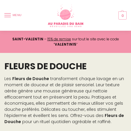
0
MENU
SAINT-VALENTIN
–
15% de remise
sur tout le site avec le code
“
VALENTIN15
“
FLEURS DE DOUCHE
Les
Fleurs de Douche
transforment chaque lavage en un
moment de douceur et de plaisir sensoriel. Leur texture
aérée génère une mousse généreuse qui nettoie
efficacement tout en préservant la peau. Pratiques et
économiques, elles permettent de mieux utiliser vos gels
douche préférés. Délicates au toucher, elles stimulent
l’épiderme et éveillent les sens. Offrez-vous des
Fleurs de
Douche
pour un rituel quotidien agréable et raffiné.