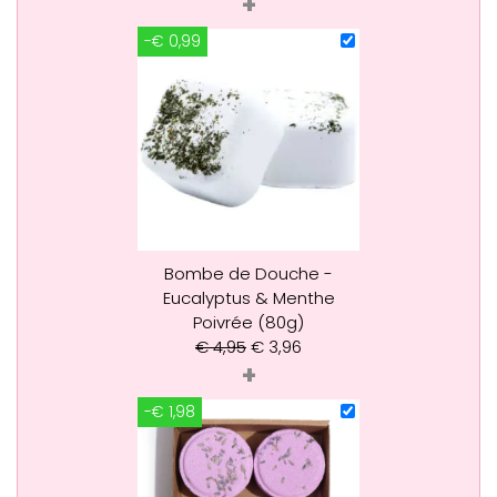
+
-€ 0,99
Bombe de Douche -
Eucalyptus & Menthe
Poivrée (80g)
€
4,95
€
3,96
+
-€ 1,98