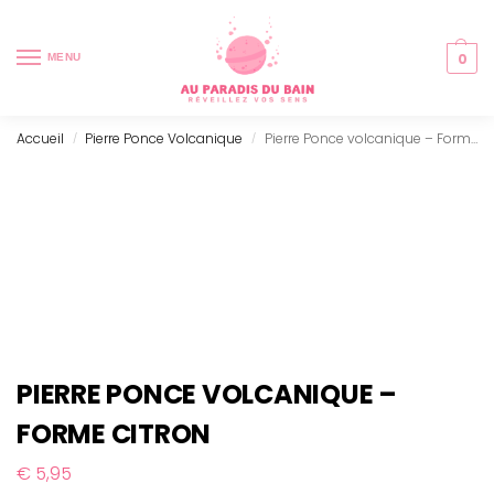
0
MENU
Accueil
Pierre Ponce Volcanique
Pierre Ponce volcanique – Forme citron
/
/
PIERRE PONCE VOLCANIQUE –
FORME CITRON
€
5,95