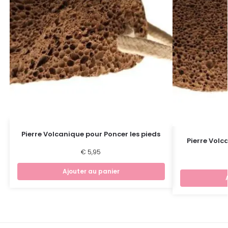
Pierre Volcanique pour Poncer les pieds
Pierre Volc
€
5,95
Ajouter au panier