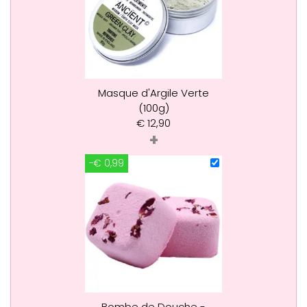
Masque d'Argile Verte
(100g)
€
12,90
+
-€ 0,99
Bombe de Douche -