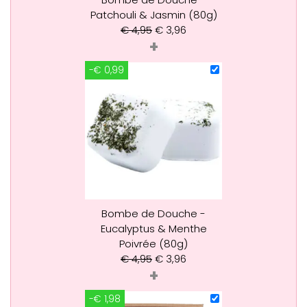
Patchouli & Jasmin (80g)
€
4,95
€
3,96
+
-€ 0,99
Bombe de Douche -
Eucalyptus & Menthe
Poivrée (80g)
€
4,95
€
3,96
+
-€ 1,98