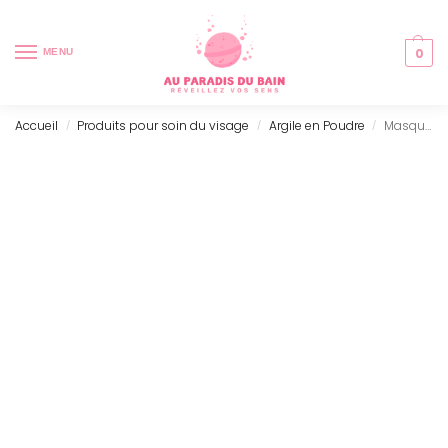
0
MENU
Accueil
Produits pour soin du visage
Argile en Poudre
Masque d’Argile Verte (100g)
/
/
/