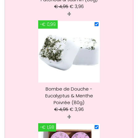
€
4,95
€
3,96
+
-€ 0,99
Bombe de Douche -
Eucalyptus & Menthe
Poivrée (80g)
€
4,95
€
3,96
+
-€ 1,98