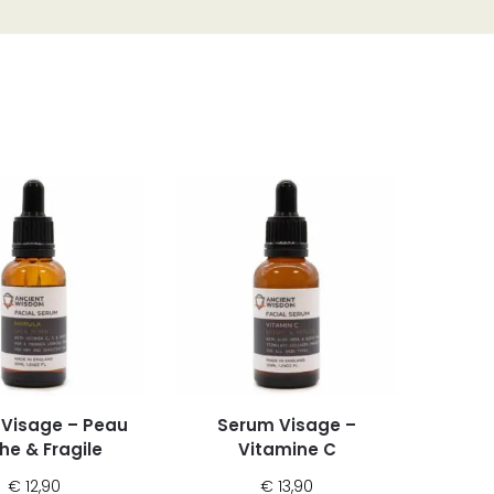
Visage – Peau
Serum Visage –
he & Fragile
Vitamine C
€
12,90
€
13,90