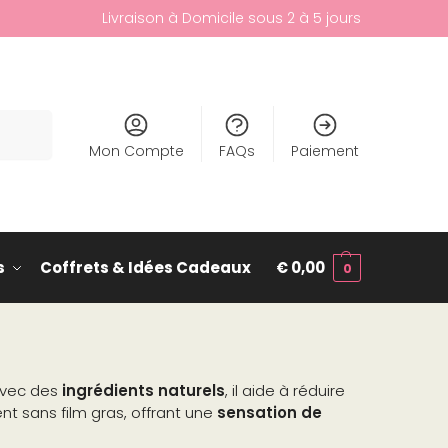
Livraison à Domicile sous 2 à 5 jours
cherche
Mon Compte
FAQs
Paiement
s
Coffrets & Idées Cadeaux
€
0,00
0
 avec des
ingrédients naturels
, il aide à réduire
ent sans film gras, offrant une
sensation de