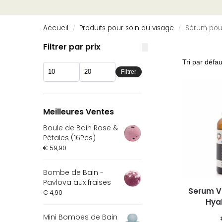
Accueil
Produits pour soin du visage
Sérum pou
/
/
Filtrer par prix
Filtrer
Meilleures Ventes
Boule de Bain Rose &
Pétales (16Pcs)
€
59,90
Bombe de Bain -
Pavlova aux fraises
Serum V
€
4,90
Hya
Mini Bombes de Bain