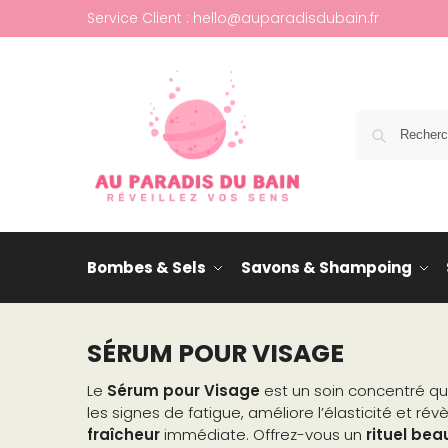
Service Client : hello@auparadisdubain.fr
Bombes & Sels
Savons & Shampoing
SÉRUM POUR VISAGE
Le
Sérum pour Visage
est un soin concentré qui
les signes de fatigue, améliore l’élasticité et ré
fraîcheur
immédiate. Offrez-vous un
rituel bea