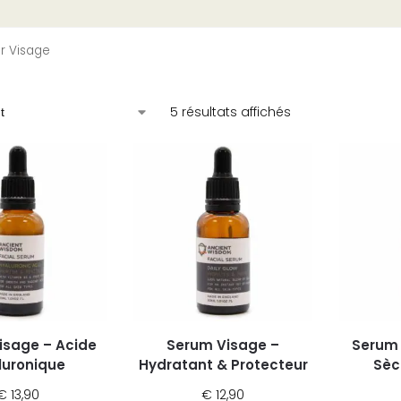
r Visage
5 résultats affichés
isage – Acide
Serum Visage –
Serum 
luronique
Hydratant & Protecteur
Sèc
€
13,90
€
12,90