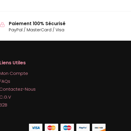
Paiement 100% Sécurisé
PayPal / MasterCard / Visa
Liens Utiles
Mon Compte
FAQs
Contactez-Nous
C.G.V
B2B