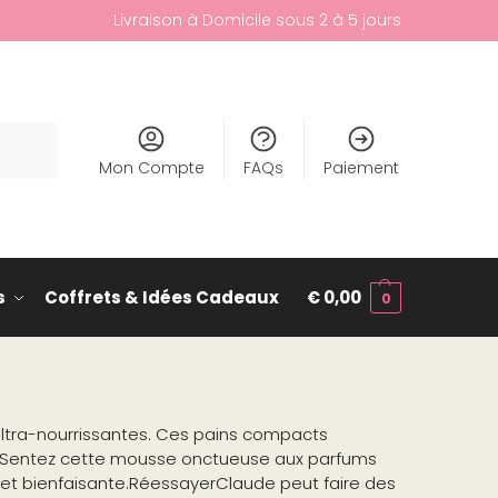
Livraison à Domicile sous 2 à 5 jours
cherche
Mon Compte
FAQs
Paiement
s
Coffrets & Idées Cadeaux
€
0,00
0
ultra-nourrissantes. Ces pains compacts
x. Sentez cette mousse onctueuse aux parfums
 et bienfaisante.RéessayerClaude peut faire des