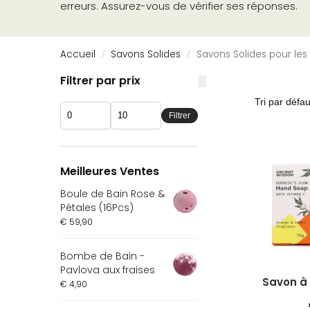
erreurs. Assurez-vous de vérifier ses réponses.
Accueil
Savons Solides
Savons Solides pour les
/
/
Filtrer par prix
Filtrer
Meilleures Ventes
Boule de Bain Rose &
Pétales (16Pcs)
€
59,90
Bombe de Bain -
Pavlova aux fraises
Savon à 
€
4,90