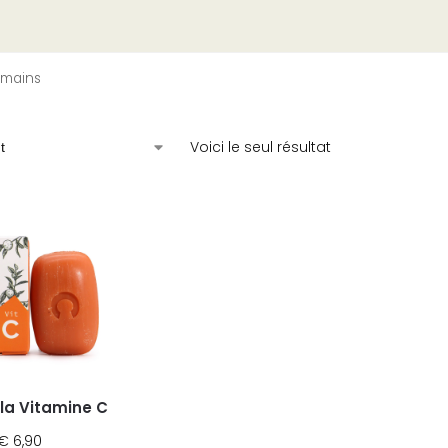
 mains
Voici le seul résultat
la Vitamine C
€
6,90