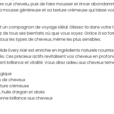
re cuir chevelu, puis de faire mousser et rincer abondam
a mousse généreuse et sa texture crémeuse qui laisse vo
 un compagnon de voyage idéal. Glissez-la dans votre tr
tez de tous ses bienfaits où que vous soyez. Grâce à sa for
tous les types de cheveux, même les plus sensibles.
e Every Hair est enrichie en ingrédients naturels nourrissa
loès. Ces précieux actifs revitalisent vos cheveux en profon
t brillance et vitalité. Vous direz adieu aux cheveux terne
ogique
es de cheveux
xture crémeuse
, huile d’argan et aloès
donne brillance aux cheveux