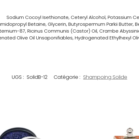
Sodium Cocoyl Isethionate, Ceteryl Alcohol, Potassium C
idopropyl Betaine, Glycerin, Butyrospermum Parkii Butter, 
ernium-87, Ricinus Communis (Castor) Oil, Crambe Abyssinica
nated Olive Oil Unsaponifiables, Hydrogenated Ethylhexyl Oliv
UGS :
SolidB-12
Catégorie :
Shampoing Solide