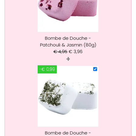
Bombe de Douche -
Patchouli & Jasmin (80g)
€
4,95
€
3,96
+
-€ 0,99
Bombe de Douche -