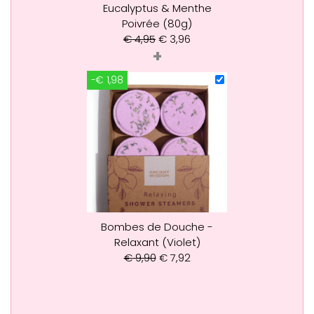
Eucalyptus & Menthe
Poivrée (80g)
€
4,95
€
3,96
+
-€ 1,98
Bombes de Douche -
Relaxant (Violet)
€
9,90
€
7,92