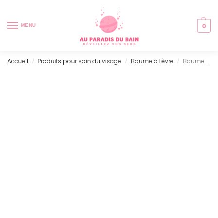
0
MENU
Accueil
Produits pour soin du visage
Baume à Lèvre
Baume à Lèvre – Mangue & Fruit de la Passion
/
/
/