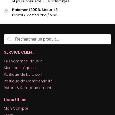
14 jours pour être 100% satisfait(e)
Paiement 100% Sécurisé
PayPal / MasterCard / Visa
Recherche
SERVICE CLIENT
Qui Sommes-Nous ?
Mentions Légales
Politique de Livraison
Politique de Confidentialité
Retour & Remboursement
Liens Utiles
Mon Compte