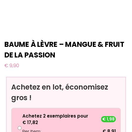
BAUME À LÈVRE – MANGUE & FRUIT
DE LA PASSION
€
9,90
Achetez en lot, économisez
gros !
Achetez 2 exemplaires pour
€
1,98
€
17,82
Per Item:
€
8,91