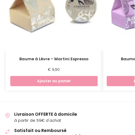
Baume à Lèvre – Martini Espresso
Baume 
€
9,90
Ajouter au panier
Livraison OFFERTE à domicile
à partir de 59€ d'achat
Satisfait ou Remboursé