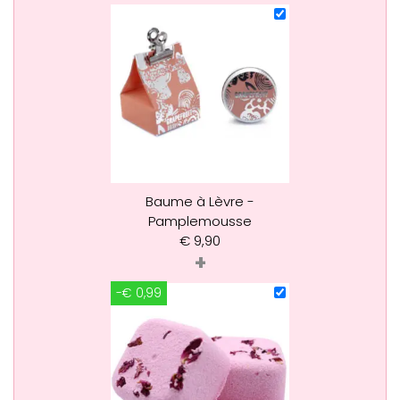
Baume à Lèvre -
Pamplemousse
€
9,90
+
-€ 0,99