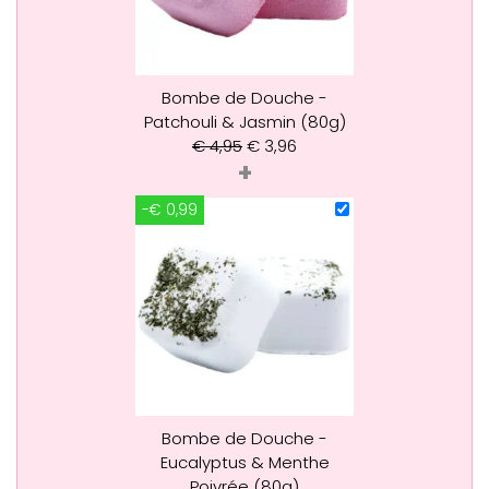
Bombe de Douche -
Patchouli & Jasmin (80g)
€
4,95
€
3,96
+
-€ 0,99
Bombe de Douche -
Eucalyptus & Menthe
Poivrée (80g)