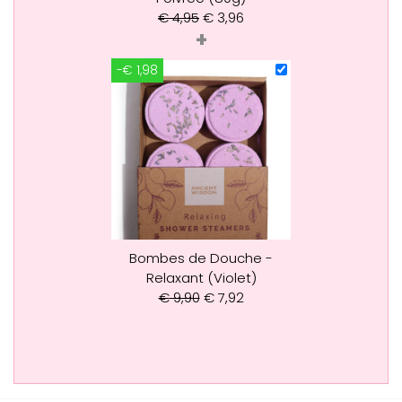
€
4,95
€
3,96
+
-€ 1,98
Bombes de Douche -
Relaxant (Violet)
€
9,90
€
7,92