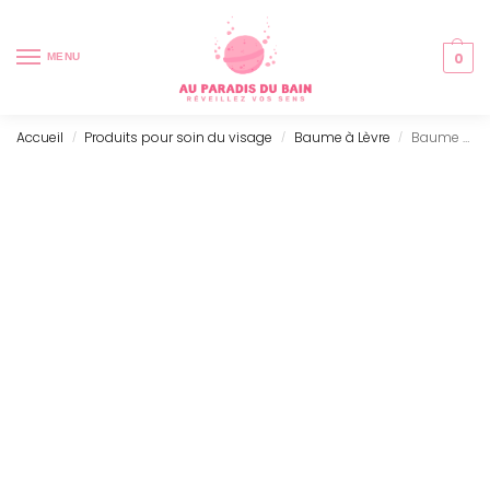
0
MENU
Accueil
Produits pour soin du visage
Baume à Lèvre
Baume à Lèvre – Pamplemousse
/
/
/