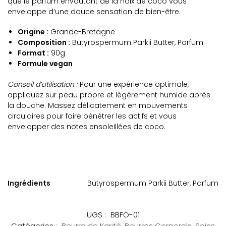
que le parfum envoûtant de la noix de coco vous
enveloppe d’une douce sensation de bien-être.
Origine :
Grande-Bretagne
Composition :
Butyrospermum Parkii Butter, Parfum
Format :
90g
Formule vegan
Conseil d’utilisation :
Pour une expérience optimale,
appliquez sur peau propre et légèrement humide après
la douche. Massez délicatement en mouvements
circulaires pour faire pénétrer les actifs et vous
envelopper des notes ensoleillées de coco.
Ingrédients
Butyrospermum Parkii Butter, Parfum
UGS :
BBFO-01
Catégories :
Beurre de Karité
,
Beurres Corporels
,
Soins