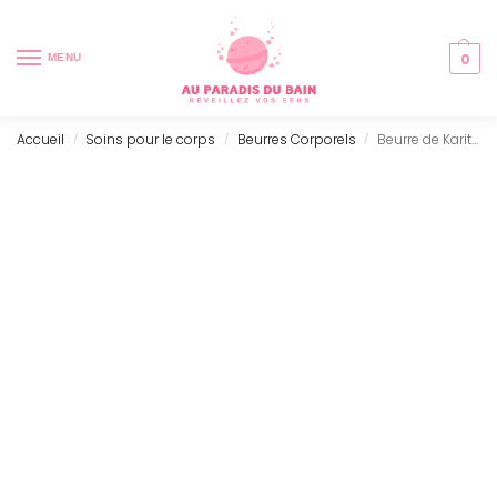
0
MENU
Accueil
Soins pour le corps
Beurres Corporels
Beurre de Karité – Noix de Coco (90g)
/
/
/