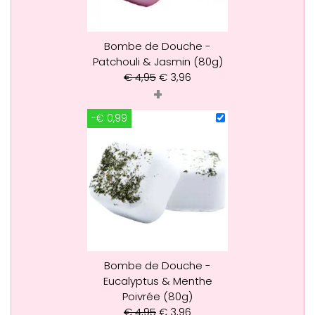
Bombe de Douche -
Patchouli & Jasmin (80g)
€
4,95
€
3,96
+
-€ 0,99
Bombe de Douche -
Eucalyptus & Menthe
Poivrée (80g)
€
4,95
€
3,96