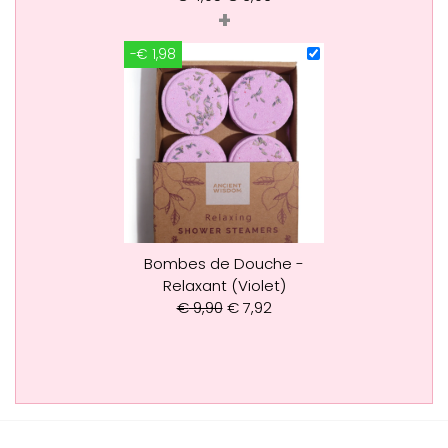
+
-€ 1,98
Bombes de Douche -
Relaxant (Violet)
€
9,90
€
7,92