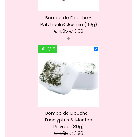
Bombe de Douche -
Patchouli & Jasmin (80g)
€
4,95
€
3,96
+
-€ 0,99
Bombe de Douche -
Eucalyptus & Menthe
Poivrée (80g)
€
4,95
€
3,96