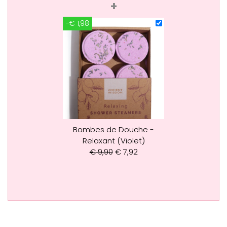
+
-€ 1,98
Bombes de Douche -
Relaxant (Violet)
€
9,90
€
7,92