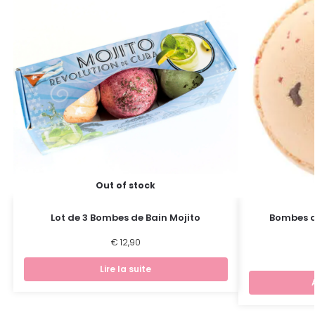
Out of stock
Lot de 3 Bombes de Bain Mojito
Bombes d
€
12,90
Lire la suite