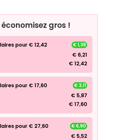
, économisez gros !
laires pour
€
12,42
€
1,38
€
6,21
€
12,42
laires pour
€
17,60
€
3,11
€
5,87
€
17,60
laires pour
€
27,60
€
6,90
€
5,52