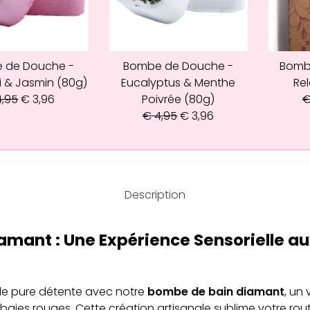
 de Douche -
Bombe de Douche -
Bomb
i & Jasmin (80g)
Eucalyptus & Menthe
Rel
,95
€
3,96
Poivrée (80g)
€
4,95
€
3,96
Description
mant : Une Expérience Sensorielle au
e pure détente avec notre
bombe de bain diamant
, un 
baies rouges. Cette création artisanale sublime votre rou