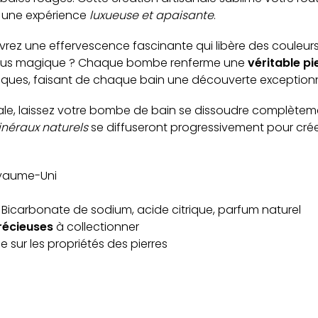
n une expérience
luxueuse et apaisante
.
vrez une effervescence fascinante qui libère des couleur
e plus magique ? Chaque bombe renferme une
véritable pi
iques, faisant de chaque bain une découverte exceptionn
ale, laissez votre bombe de bain se dissoudre complètem
minéraux naturels
se diffuseront progressivement pour cr
yaume-Uni
Bicarbonate de sodium, acide citrique, parfum naturel
précieuses
à collectionner
e sur les propriétés des pierres