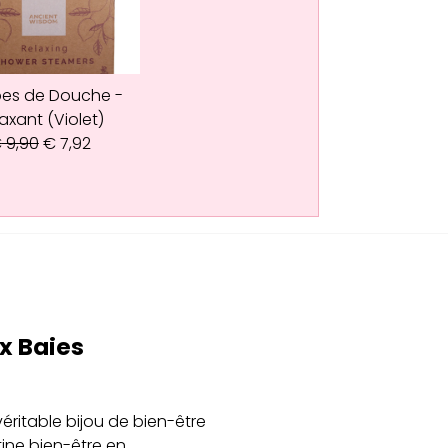
es de Douche -
axant (Violet)
€
9,90
€
7,92
x Baies
véritable bijou de bien-être
tine bien-être en