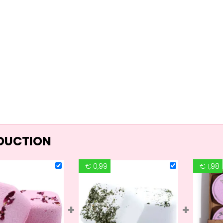
ÉDUCTION
-€ 0,99
-€ 1,98
+
+