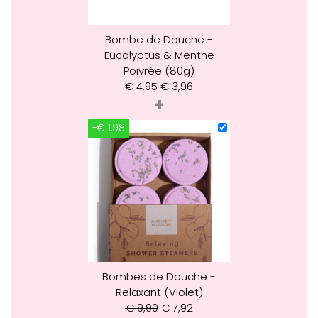
Bombe de Douche -
Eucalyptus & Menthe
Poivrée (80g)
€
4,95
€
3,96
+
-€ 1,98
Bombes de Douche -
Relaxant (Violet)
€
9,90
€
7,92