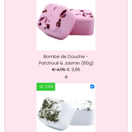
Bombe de Douche -
Patchouli & Jasmin (80g)
€
4,95
€
3,96
+
-€ 0,99