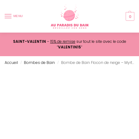
0
MENU
SAINT-VALENTIN
–
15% de remise
sur tout le site avec le code
“
VALENTIN15
“
Accueil
Bombes de Bain
Bombe de Bain Flocon de neige – Myrtilles
/
/