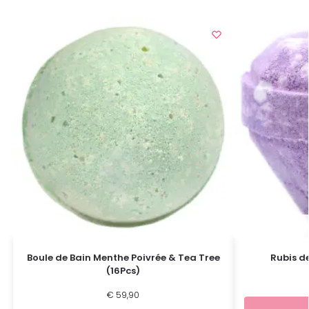
Boule de Bain Menthe Poivrée & Tea Tree
Rubis de
(16Pcs)
€
59,90