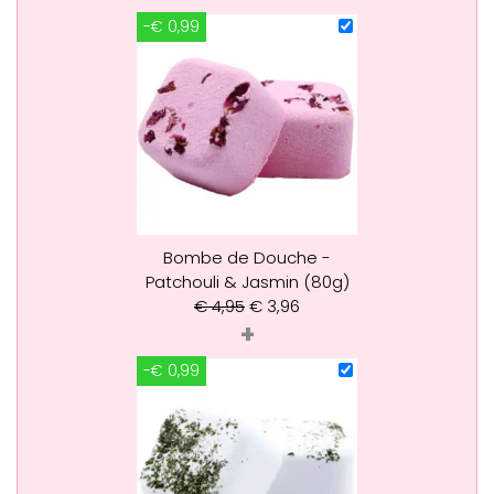
-€ 0,99
Bombe de Douche -
Patchouli & Jasmin (80g)
€
4,95
€
3,96
+
-€ 0,99