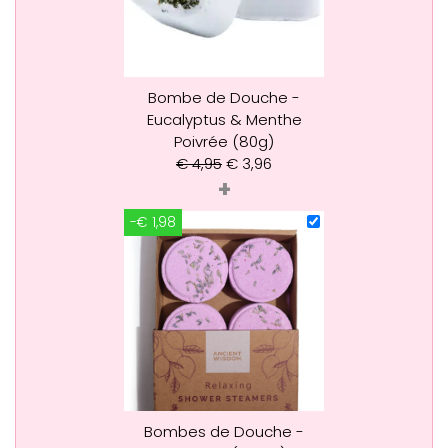
Bombe de Douche -
Eucalyptus & Menthe
Poivrée (80g)
€
4,95
€
3,96
+
-€ 1,98
Bombes de Douche -