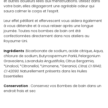
et autres douleurs liées aux menstruations. Utilisez dans
votre bain, elles dégageront une agréable odeur qui
saura calmer le corps et l’esprit.
Leur effet pétillant et effervescent vous aidera également
à vous détendre et à vous relaxer après une longue
journée. Toutes nos bombes de bain ont été
confectionnées directement dans nos ateliers au
Royaume-Uni.
Ingrédients
:
Bicarbonate de sodium, acide citrique, Aqua,
chlorure de sodium, Butyrospermum Parkii, Pelargonium
Graveolens, Lavandula Angustifolia, Citrus Bergamia,
*Linalool, *Citronellol, *Limonene, *Geraniol,
Citral, CI 19140,
CI 42090.
Naturellement présents dans les Huiles
Essentielles
Conservation
: Conservez vos Bombes de bain dans un
endroit frais et sec