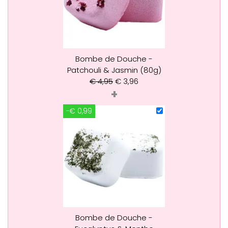
Bombe de Douche -
Patchouli & Jasmin (80g)
€
4,95
€
3,96
+
-€ 0,99
Bombe de Douche -