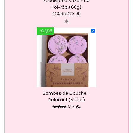
Eucalyptus & Menthe
Poivrée (80g)
€
4,95
€
3,96
+
-€ 1,98
Bombes de Douche -
Relaxant (Violet)
€
9,90
€
7,92