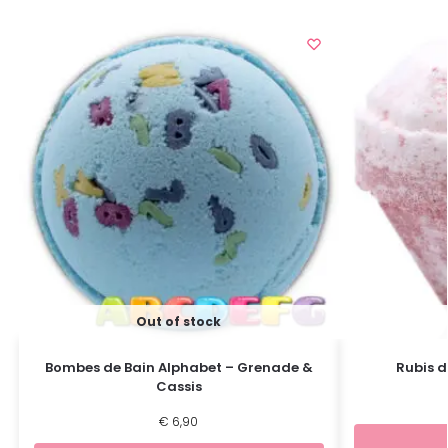
Out of stock
Bombes de Bain Alphabet – Grenade &
Rubis d
Cassis
€
6,90