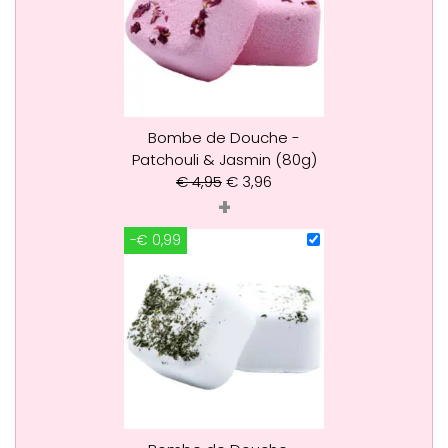
Bombe de Douche -
Patchouli & Jasmin (80g)
€
4,95
€
3,96
+
-€ 0,99