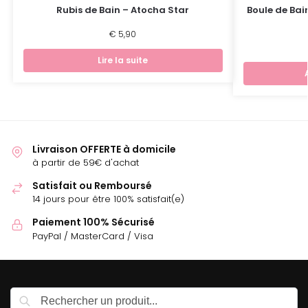
Rubis de Bain – Atocha Star
Boule de Bai
€
5,90
Lire la suite
Livraison OFFERTE à domicile
à partir de 59€ d'achat
Satisfait ou Remboursé
14 jours pour être 100% satisfait(e)
Paiement 100% Sécurisé
PayPal / MasterCard / Visa
Recherche