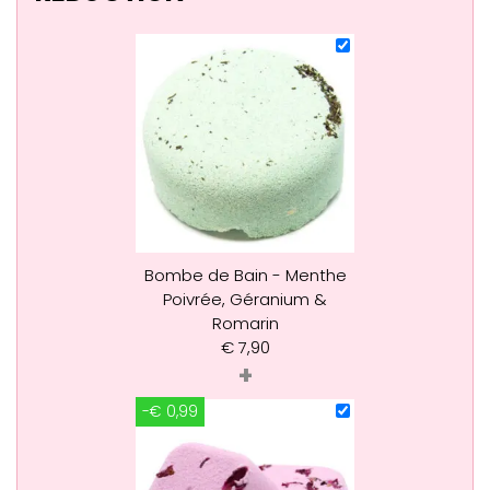
Bombe de Bain - Menthe
Poivrée, Géranium &
Romarin
€
7,90
+
-€ 0,99