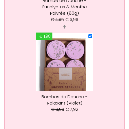
Bombe de Douche -
Eucalyptus & Menthe
Poivrée (80g)
€
4,95
€
3,96
+
-€ 1,98
Bombes de Douche -
Relaxant (Violet)
€
9,90
€
7,92