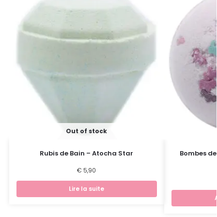
Out of stock
Rubis de Bain – Atocha Star
Bombes de 
€
5,90
Lire la suite