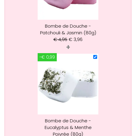
Bombe de Douche -
Patchouli & Jasmin (80g)
€
4,95
€
3,96
+
-€ 0,99
Bombe de Douche -
Eucalyptus & Menthe
Poivrée (80g)