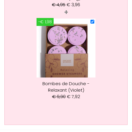
€
4,95
€
3,96
+
-€ 1,98
Bombes de Douche -
Relaxant (Violet)
€
9,90
€
7,92