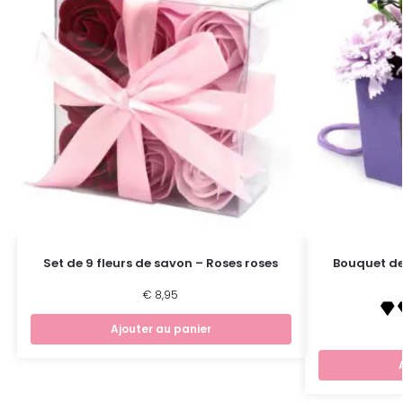
Set de 9 fleurs de savon – Roses roses
Bouquet de
€
8,95
Ajouter au panier