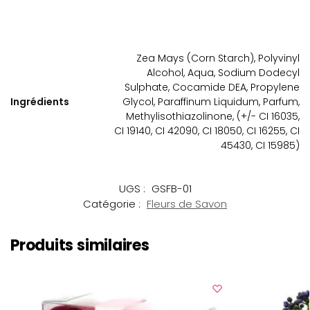
Zea Mays (Corn Starch), Polyvinyl
Alcohol, Aqua, Sodium Dodecyl
Sulphate, Cocamide DEA, Propylene
Ingrédients
Glycol, Paraffinum Liquidum, Parfum,
Methylisothiazolinone, (+/- CI 16035,
CI 19140, CI 42090, CI 18050, CI 16255, CI
45430, CI 15985)
UGS :
GSFB-01
Catégorie :
Fleurs de Savon
Produits similaires