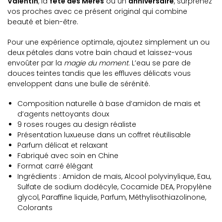
Valentin
, la
fête des Mères
ou un
anniversaire
, surprenez
vos proches avec ce présent original qui combine
beauté et bien-être.
Pour une expérience optimale, ajoutez simplement un ou
deux pétales dans votre bain chaud et laissez-vous
envoûter par la
magie du moment
. L’eau se pare de
douces teintes tandis que les effluves délicats vous
enveloppent dans une bulle de sérénité.
Composition naturelle à base d’amidon de maïs et
d’agents nettoyants doux
9 roses rouges au design réaliste
Présentation luxueuse dans un coffret réutilisable
Parfum délicat et relaxant
Fabriqué avec soin en Chine
Format carré élégant
Ingrédients : Amidon de maïs, Alcool polyvinylique, Eau,
Sulfate de sodium dodécyle, Cocamide DEA, Propylène
glycol, Paraffine liquide, Parfum, Méthylisothiazolinone,
Colorants