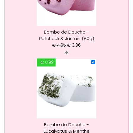
Bombe de Douche -
Patchouli & Jasmin (80g)
€
4,95
€
3,96
+
-€ 0,99
Bombe de Douche -
Eucalyptus & Menthe