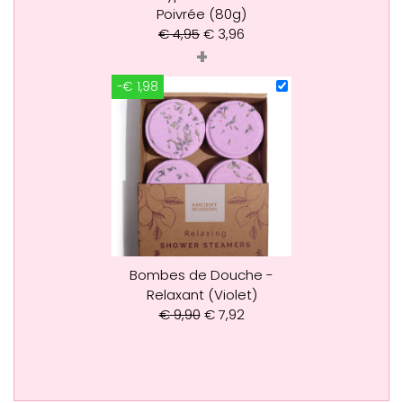
Poivrée (80g)
€
4,95
€
3,96
+
-€ 1,98
Bombes de Douche -
Relaxant (Violet)
€
9,90
€
7,92