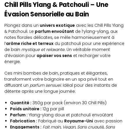
Chill Pills Ylang & Patchouli – Une
Évasion Sensorielle au Bain
Plongez dans un
univers exotique
avec les Chill Pills Ylang
& Patchouli. Le
parfum envoûtant
de l’ylang-ylang, aux
notes florales délicates, se mêle harmonieusement à
l’
arôme riche et terreux
du patchouli pour une expérience
de bain
mystique et relaxante
. Un véritable moment
d’évasion pour
apaiser vos sens
et recharger votre
énergie.
Ces mini bombes de bain, pratiques et élégantes,
transforment votre baignoire en un spa privé tout en
diffusant un
parfum sensuel
. Idéal pour des instants de
détente après une longue journée.
Quantité :
350g par pack (environ 30 Chill Pills)
Poids unitaire :
12g par pill
Parfum :
Ylang-ylang doux et patchouli envoûtant
Fabrication :
Fabriqué au
Royaume-Uni
avec passion
Engagements :
Fait main
,
Vegan
,
Sans cruauté
,
Sans