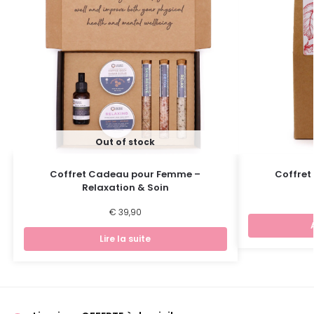
Out of stock
Coffret Cadeau pour Femme –
Coffret 
Relaxation & Soin
€
39,90
Lire la suite