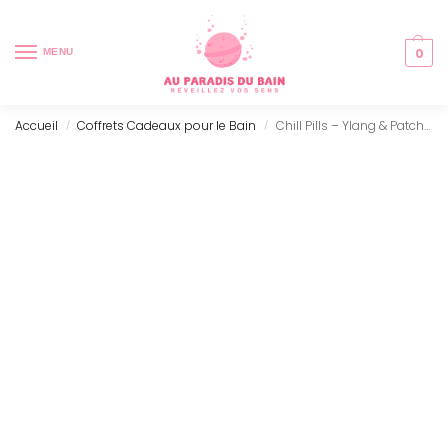
0
MENU
Accueil
Coffrets Cadeaux pour le Bain
Chill Pills – Ylang & Patchouli (350g)
/
/