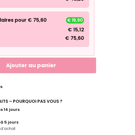
laires pour
€
75,60
€
18,90
€
15,12
€
75,60
Ajouter au panier
es
FAITS – POURQUOI PAS VOUS ?
s 14 jours
 à 5 jours
d’achat