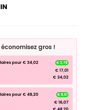
IN
, économisez gros !
laires pour
€
34,02
€
3,78
€
17,01
€
34,02
laires pour
€
48,20
€
8,51
€
16,07
€
48,20