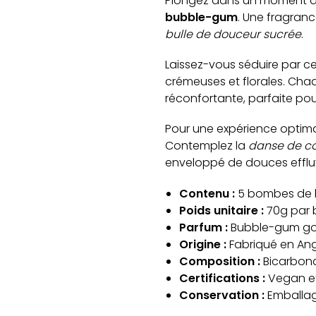
Plongez dans un moment d
bubble-gum
. Une fragranc
bulle de douceur sucrée
.
Laissez-vous séduire par c
crémeuses et florales. Ch
réconfortante, parfaite pou
Pour une expérience optima
Contemplez la
danse de co
enveloppé de douces effl
Contenu :
5 bombes de b
Poids unitaire :
70g par
Parfum :
Bubble-gum g
Origine :
Fabriqué en Ang
Composition :
Bicarbona
Certifications :
Vegan et
Conservation :
Emballag