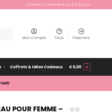
Livraison à Domicile sous 2 à 5 jours
cherche
Mon Compte
FAQs
Paiement
s
Coffrets & Idées Cadeaux
€
0,00
0
TIN15
“
AU POUR FEMME –