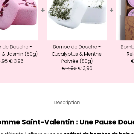
+
+
 de Douche -
Bombe de Douche -
Bomb
i & Jasmin (80g)
Eucalyptus & Menthe
Rel
,95
€
3,96
Poivrée (80g)
€
4,95
€
3,96
Description
emme Saint-Valentin : Une Pause Do