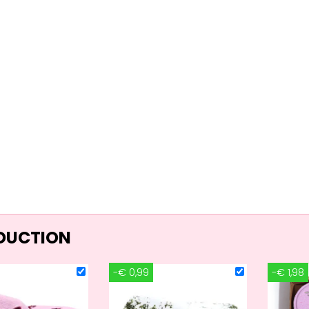
ÉDUCTION
-€ 0,99
-€ 1,98