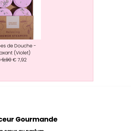
es de Douche -
axant (Violet)
€
9,90
€
7,92
uceur Gourmande