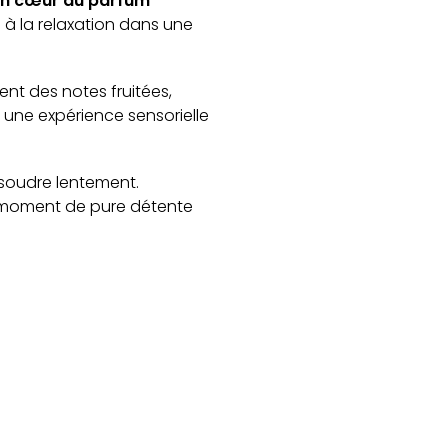
en cœur au parfum
e à la relaxation dans une
ent des notes fruitées,
une expérience sensorielle
ssoudre lentement.
e moment de pure détente