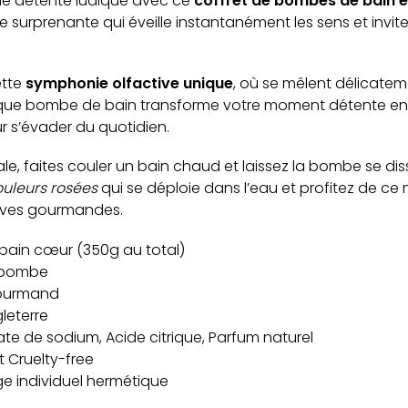
e détente ludique avec ce
coffret de bombes de bain 
e surprenante qui éveille instantanément les sens et invit
ette
symphonie olfactive unique
, où se mêlent délicatem
aque bombe de bain transforme votre moment détente en 
r s’évader du quotidien.
le, faites couler un bain chaud et laissez la bombe se di
uleurs rosées
qui se déploie dans l’eau et profitez de c
uves gourmandes.
ain cœur (350g au total)
 bombe
ourmand
leterre
te de sodium, Acide citrique, Parfum naturel
 Cruelty-free
e individuel hermétique