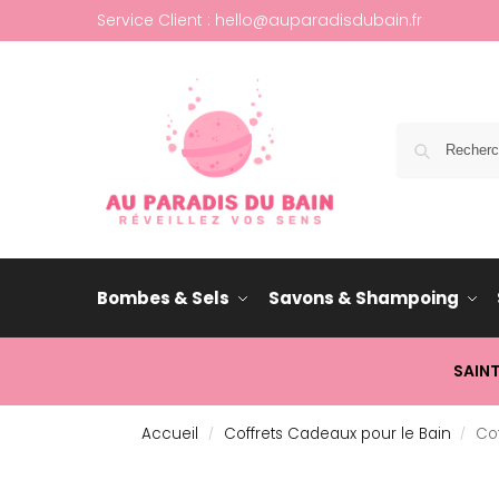
Service Client : hello@auparadisdubain.fr
Bombes & Sels
Savons & Shampoing
SAIN
Accueil
Coffrets Cadeaux pour le Bain
Co
/
/