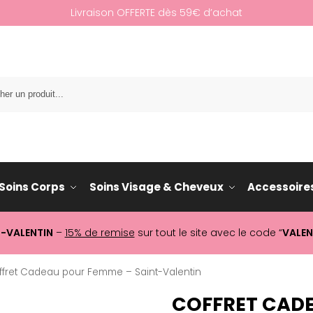
Livraison OFFERTE dès 59€ d’achat
Re
Soins Corps
Soins Visage & Cheveux
Accessoire
T-VALENTIN
–
15% de remise
sur tout le site avec le code “
VALEN
ffret Cadeau pour Femme – Saint-Valentin
COFFRET CADE