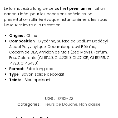
Le format extra long de ce
coffret premium
en fait un
cadeau idéal pour les occasions spéciales. Sa
présentation raffinée évoque instantanément les spas
luxueux et invite à la relaxation.
Origine :
Chine
Composition :
Glycérine, Sulfate de Sodium Dodécyl,
Alcool Polyvinylique, Cocamidopropyl Bétaïne,
Cocamide DEA, Amidon de Maïs (Zea Mays), Parfum,
Eau, Colorants (CI 19140, CI 42090, CI 47005, CI 16255, CI
14720, CI 45430)
Format :
Extra long box
Type :
Savon solide décoratif
Teinte :
Bleu apaisant
UGS :
SFBX-22
Catégories :
Fleurs de Douche
,
Non classé