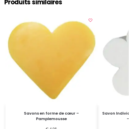
Produits similaires
Savons en forme de cœur –
Savon Indivi
Pamplemousse
–
€
4,95