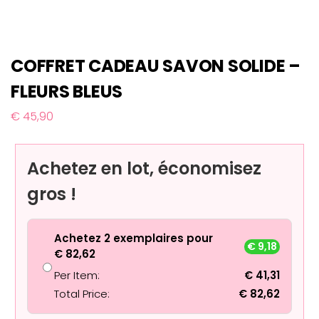
COFFRET CADEAU SAVON SOLIDE –
FLEURS BLEUS
€
45,90
Achetez en lot, économisez
gros !
Achetez 2 exemplaires pour
€
9,18
€
82,62
Per Item:
€
41,31
Total Price:
€
82,62