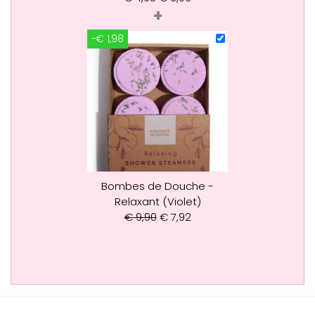
+
-€ 1,98
Bombes de Douche -
Relaxant (Violet)
€
9,90
€
7,92