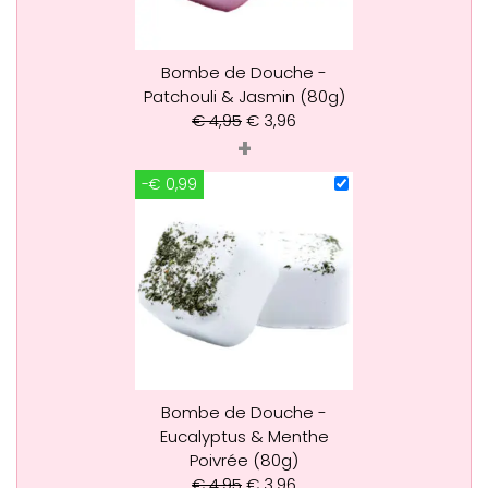
Bombe de Douche -
Patchouli & Jasmin (80g)
€
4,95
€
3,96
+
-€ 0,99
Bombe de Douche -
Eucalyptus & Menthe
Poivrée (80g)
€
4,95
€
3,96