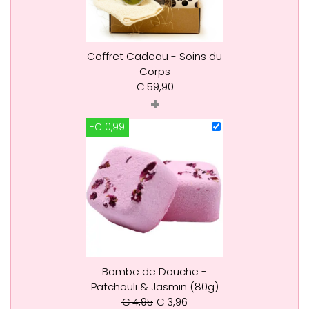
Coffret Cadeau - Soins du
Corps
€
59,90
+
-€ 0,99
Bombe de Douche -
Patchouli & Jasmin (80g)
€
4,95
€
3,96