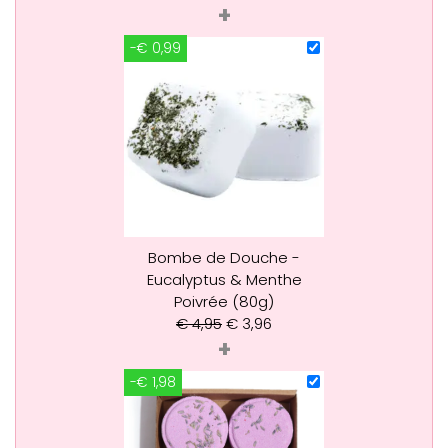
+
-€ 0,99
Bombe de Douche -
Eucalyptus & Menthe
Poivrée (80g)
€
4,95
€
3,96
+
-€ 1,98