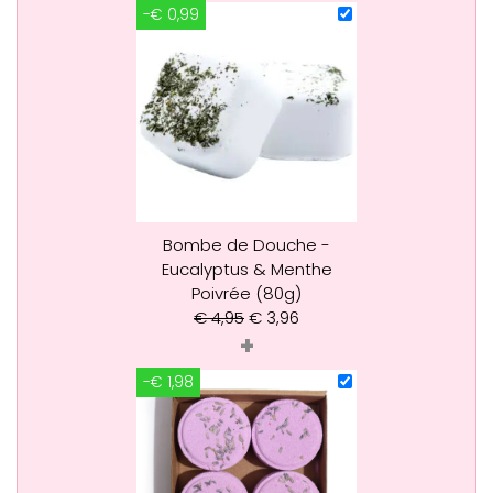
-€ 0,99
Bombe de Douche -
Eucalyptus & Menthe
Poivrée (80g)
€
4,95
€
3,96
+
-€ 1,98