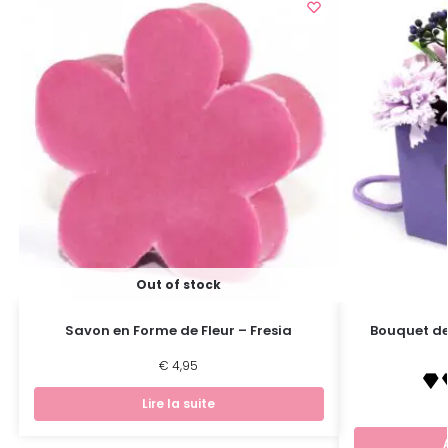
Out of stock
Savon en Forme de Fleur – Fresia
Bouquet de
€
4,95
Lire la suite