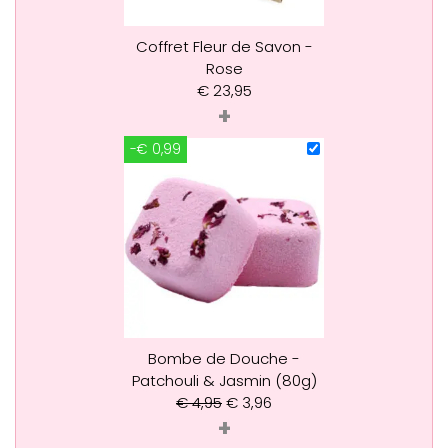
Coffret Fleur de Savon -
Rose
€
23,95
+
-€ 0,99
Bombe de Douche -
Patchouli & Jasmin (80g)
€
4,95
€
3,96
+