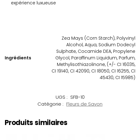
expérience luxueuse
Zea Mays (Corn Starch), Polyvinyl
Alcohol, Aqua, Sodium Dodecyl
Sulphate, Cocamide DEA, Propylene
Ingrédients
Glycol, Paraffinum Liquidum, Parfum,
Methylisothiazolinone, (+/- CI 16035,
CI 19140, CI 42090, CI 18050, CI 16255, CI
45430, CI 15985)
UGS :
SFB-10
Catégorie :
Fleurs de Savon
Produits similaires