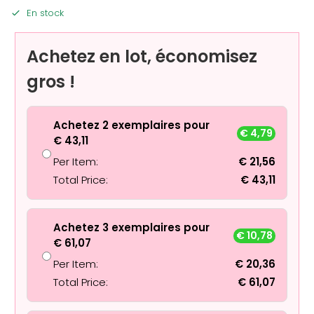
En stock
Achetez en lot, économisez
gros !
Achetez 2 exemplaires pour
€
4,79
€
43,11
Per Item:
€
21,56
Total Price:
€
43,11
Achetez 3 exemplaires pour
€
10,78
€
61,07
Per Item:
€
20,36
Total Price:
€
61,07