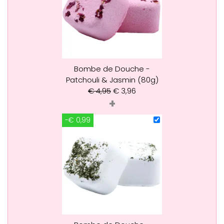
Bombe de Douche -
Patchouli & Jasmin (80g)
€
4,95
€
3,96
+
-€ 0,99