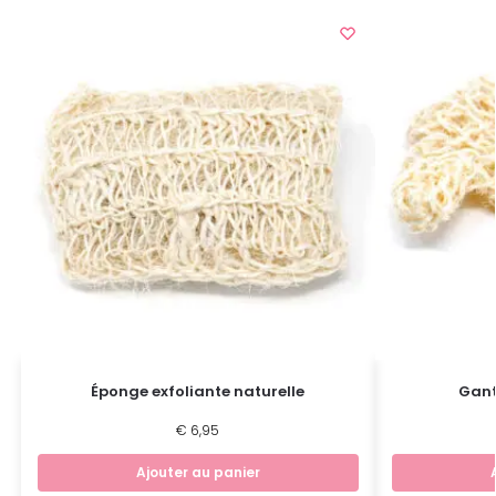
Éponge exfoliante naturelle
Gant
€
6,95
Ajouter au panier