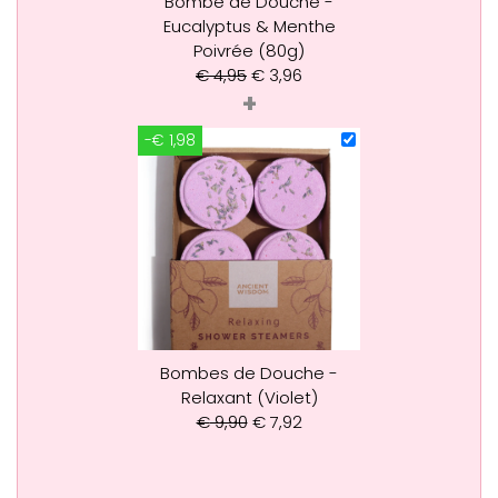
Bombe de Douche -
Eucalyptus & Menthe
Poivrée (80g)
€
4,95
€
3,96
+
-€ 1,98
Bombes de Douche -
Relaxant (Violet)
€
9,90
€
7,92