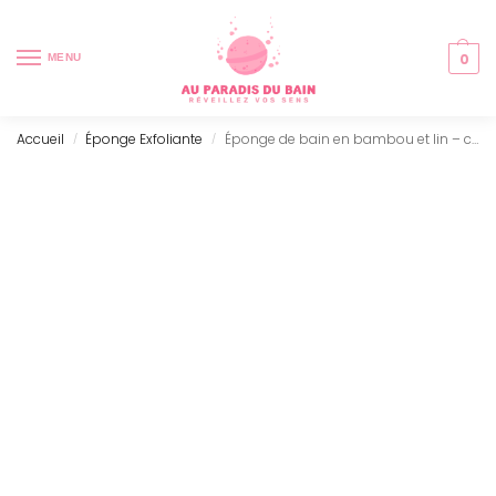
0
MENU
Accueil
Éponge Exfoliante
Éponge de bain en bambou et lin – charbon de bois
/
/