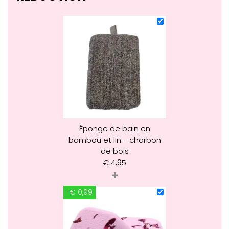
Éponge de bain en
bambou et lin - charbon
de bois
€
4,95
+
-€ 0,99