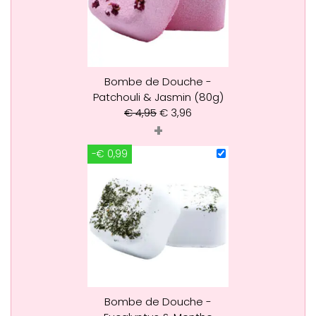
Bombe de Douche -
Patchouli & Jasmin (80g)
€
4,95
€
3,96
+
-€ 0,99
Bombe de Douche -