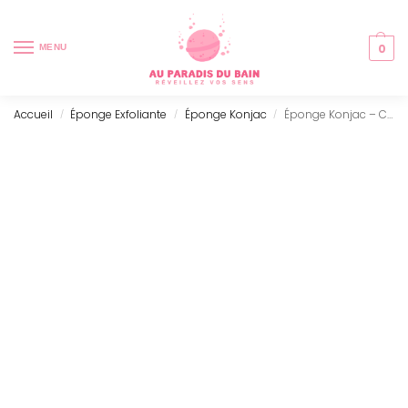
0
MENU
Accueil
Éponge Exfoliante
Éponge Konjac
Éponge Konjac – Curcuma – Anti-rides
/
/
/