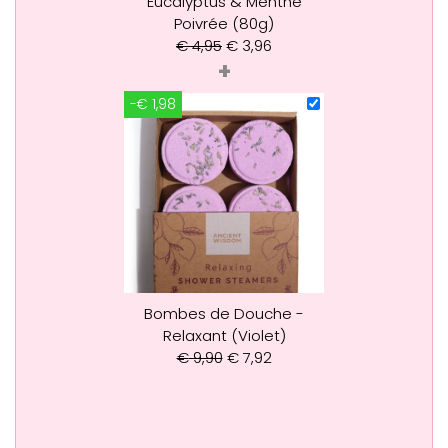
Eucalyptus & Menthe
Poivrée (80g)
€
4,95
€
3,96
+
-€ 1,98
Bombes de Douche -
Relaxant (Violet)
€
9,90
€
7,92