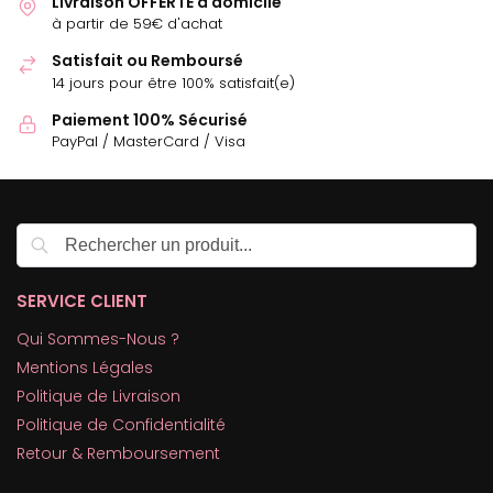
Livraison OFFERTE à domicile
à partir de 59€ d'achat
Satisfait ou Remboursé
14 jours pour être 100% satisfait(e)
Paiement 100% Sécurisé
PayPal / MasterCard / Visa
Recherche
SERVICE CLIENT
Qui Sommes-Nous ?
Mentions Légales
Politique de Livraison
Politique de Confidentialité
Retour & Remboursement