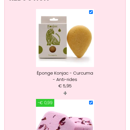
Éponge Konjac - Curcuma
- Anti-rides
€
5,95
+
-€ 0,99