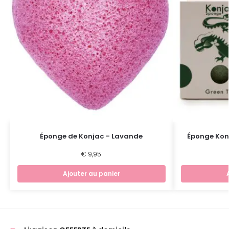
Éponge de Konjac – Lavande
Éponge Konj
€
9,95
Ajouter au panier