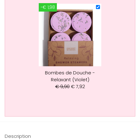
-€ 1,98
Bombes de Douche -
Relaxant (Violet)
€
9,90
€
7,92
Description