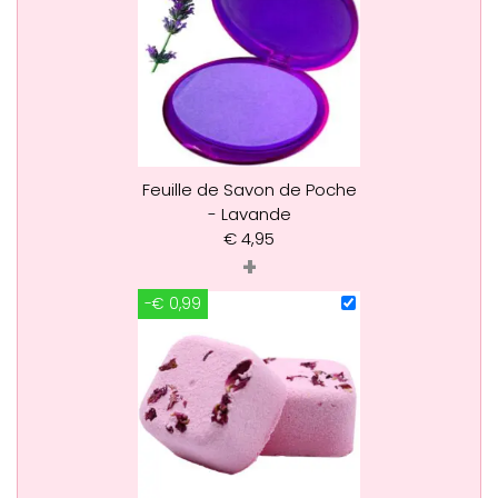
Feuille de Savon de Poche
- Lavande
€
4,95
+
-€ 0,99