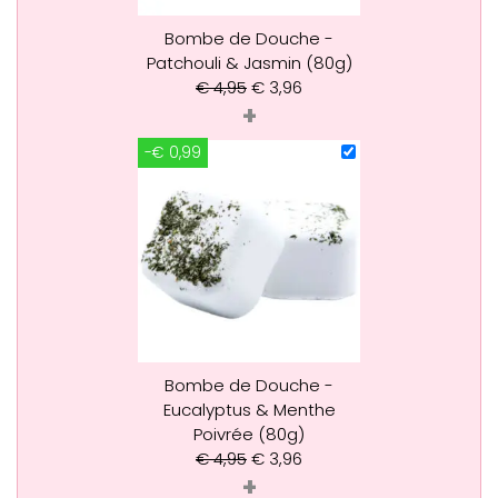
Bombe de Douche -
Patchouli & Jasmin (80g)
€
4,95
€
3,96
+
-€ 0,99
Bombe de Douche -
Eucalyptus & Menthe
Poivrée (80g)
€
4,95
€
3,96
+