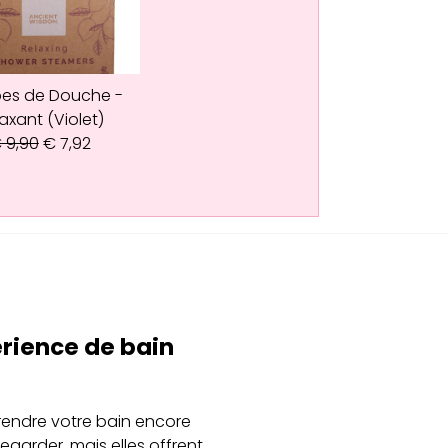
es de Douche -
axant (Violet)
€
9,90
€
7,92
érience de bain
 rendre votre bain encore
garder, mais elles offrent