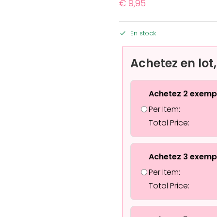
€
9,95
En stock
Achetez en lot
Achetez 2 exemp
Per Item:
Total Price:
Achetez 3 exemp
Per Item:
Total Price: