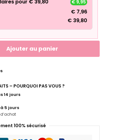
laires pour
€
39,80
€
9,95
€
7,96
€
39,80
Ajouter au panier
es
FAITS – POURQUOI PAS VOUS ?
s 14 jours
 à 5 jours
d’achat
ement 100% sécurisé