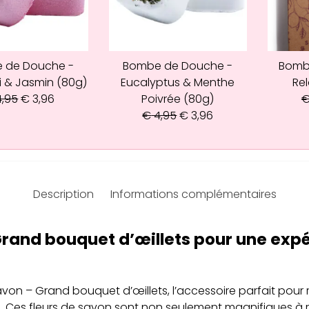
 de Douche -
Bombe de Douche -
Bomb
i & Jasmin (80g)
Eucalyptus & Menthe
Rel
,95
€
3,96
Poivrée (80g)
€
4,95
€
3,96
Description
Informations complémentaires
Grand bouquet d’œillets pour une exp
von – Grand bouquet d’œillets, l’accessoire parfait pour
. Ces fleurs de savon sont non seulement magnifiques à re