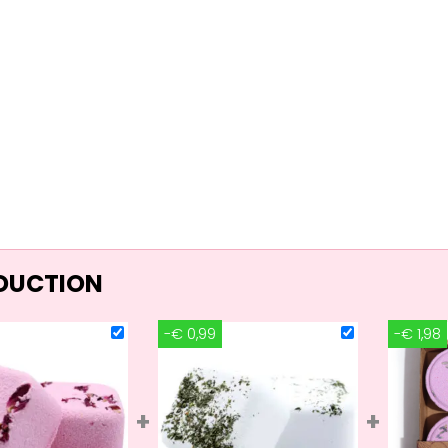
ÉDUCTION
-€ 0,99
-€ 1,98
+
+