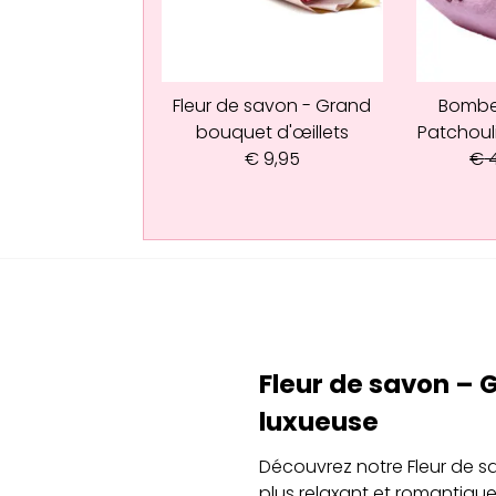
Fleur de savon - Grand
Bombe
bouquet d'œillets
Patchoul
€
9,95
€
4
Fleur de savon – 
luxueuse
Découvrez notre Fleur de sa
plus relaxant et romantique