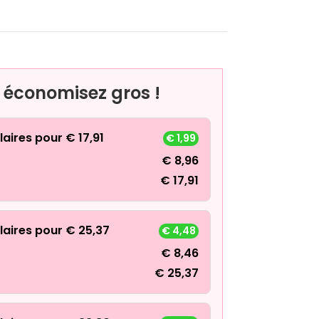
, économisez gros !
laires pour
€
17,91
€
1,99
€
8,96
€
17,91
laires pour
€
25,37
€
4,48
€
8,46
€
25,37