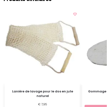
Lanière de lavage pour le dos en jute
Gommage au
naturel
€
7,95