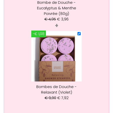
Bombe de Douche -
Eucalyptus & Menthe
Poivrée (80g)
€
4,95
€
3,96
+
-€ 1,98
Bombes de Douche -
Relaxant (Violet)
€
9,90
€
7,92