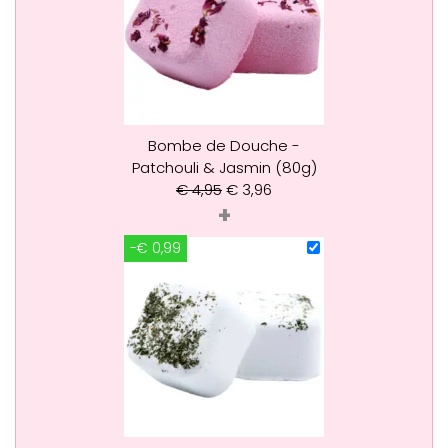
Bombe de Douche -
Patchouli & Jasmin (80g)
€
4,95
€
3,96
+
-€ 0,99