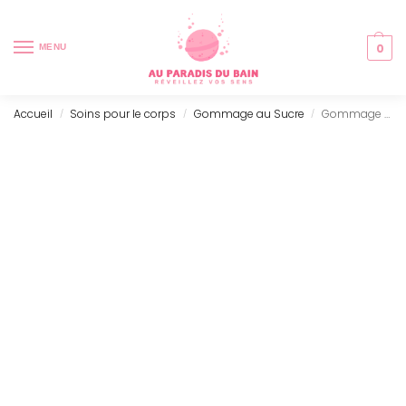
0
MENU
Accueil
Soins pour le corps
Gommage au Sucre
Gommage Naturel au sucre – Sunlight (300g)
/
/
/