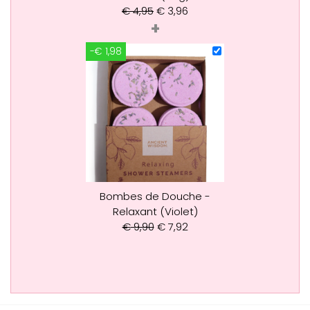
€
4,95
€
3,96
+
-€ 1,98
Bombes de Douche -
Relaxant (Violet)
€
9,90
€
7,92