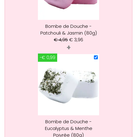
Bombe de Douche -
Patchouli & Jasmin (80g)
€
4,95
€
3,96
+
-€ 0,99
Bombe de Douche -
Eucalyptus & Menthe
Poivrée (80g)