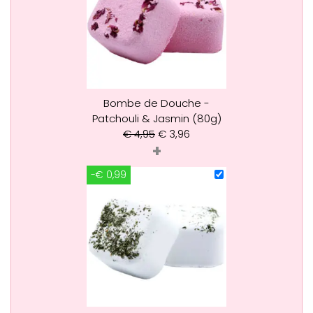
Bombe de Douche -
Patchouli & Jasmin (80g)
€
4,95
€
3,96
+
-€ 0,99