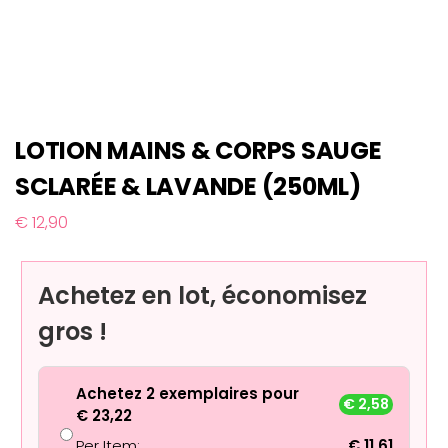
LOTION MAINS & CORPS SAUGE
SCLARÉE & LAVANDE (250ML)
€
12,90
Achetez en lot, économisez
gros !
Achetez 2 exemplaires pour
€
2,58
€
23,22
Per Item:
€
11,61