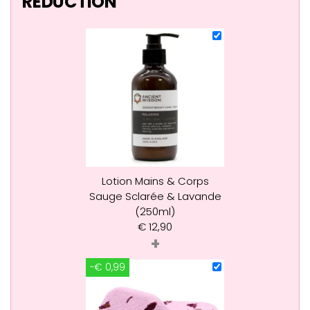
RÉDUCTION
Lotion Mains & Corps
Sauge Sclarée & Lavande
(250ml)
€
12,90
+
-€ 0,99