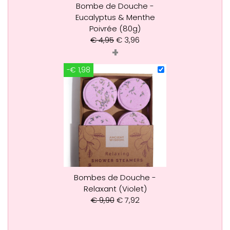
Bombe de Douche -
Eucalyptus & Menthe
Poivrée (80g)
€
4,95
€
3,96
+
-€ 1,98
Bombes de Douche -
Relaxant (Violet)
€
9,90
€
7,92