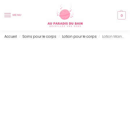
0
MENU
Accueil
Soins pour le corps
Lotion pour le corps
Lotion Mains & Corps Sauge Sclarée & Lavande (250ml)
/
/
/