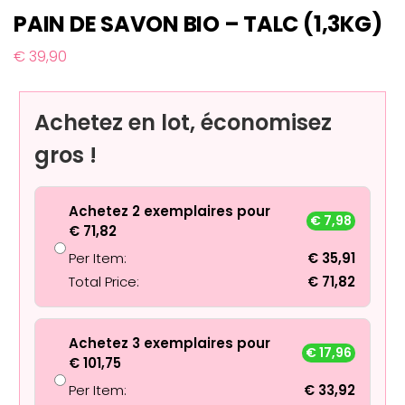
PAIN DE SAVON BIO – TALC (1,3KG)
€
39,90
Achetez en lot, économisez
gros !
Achetez 2 exemplaires pour
€
7,98
€
71,82
Per Item:
€
35,91
Total Price:
€
71,82
Achetez 3 exemplaires pour
€
17,96
€
101,75
Per Item:
€
33,92