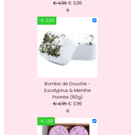
€
4,95
€
3,96
+
-€ 0,99
Bombe de Douche -
Eucalyptus & Menthe
Poivrée (80g)
€
4,95
€
3,96
+
-€ 1,98