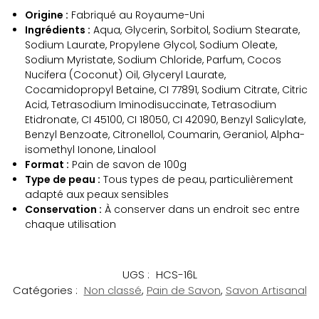
Origine :
Fabriqué au Royaume-Uni
Ingrédients :
Aqua, Glycerin, Sorbitol, Sodium Stearate,
Sodium Laurate, Propylene Glycol, Sodium Oleate,
Sodium Myristate, Sodium Chloride, Parfum, Cocos
Nucifera (Coconut) Oil, Glyceryl Laurate,
Cocamidopropyl Betaine, CI 77891, Sodium Citrate, Citric
Acid, Tetrasodium Iminodisuccinate, Tetrasodium
Etidronate, CI 45100, CI 18050, CI 42090, Benzyl Salicylate,
Benzyl Benzoate, Citronellol, Coumarin, Geraniol, Alpha-
isomethyl Ionone, Linalool
Format :
Pain de savon de 100g
Type de peau :
Tous types de peau, particulièrement
adapté aux peaux sensibles
Conservation :
À conserver dans un endroit sec entre
chaque utilisation
UGS :
HCS-16L
Catégories :
Non classé
,
Pain de Savon
,
Savon Artisanal