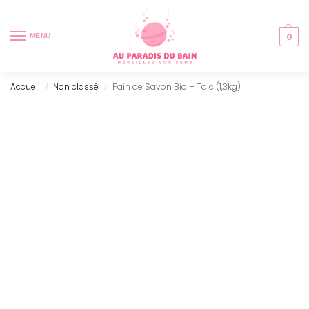
0
MENU
Accueil
Non classé
Pain de Savon Bio – Talc (1,3kg)
/
/