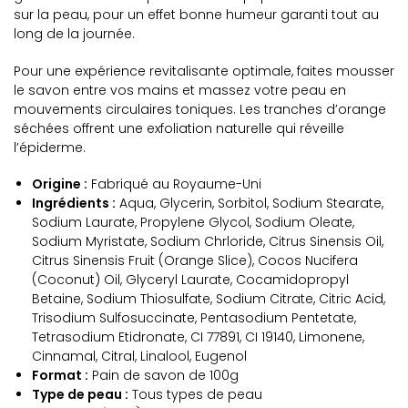
sur la peau, pour un effet bonne humeur garanti tout au
long de la journée.
Pour une expérience revitalisante optimale, faites mousser
le savon entre vos mains et massez votre peau en
mouvements circulaires toniques. Les tranches d’orange
séchées offrent une exfoliation naturelle qui réveille
l’épiderme.
Origine :
Fabriqué au Royaume-Uni
Ingrédients :
Aqua, Glycerin, Sorbitol, Sodium Stearate,
Sodium Laurate, Propylene Glycol, Sodium Oleate,
Sodium Myristate, Sodium Chrloride, Citrus Sinensis Oil,
Citrus Sinensis Fruit (Orange Slice), Cocos Nucifera
(Coconut) Oil, Glyceryl Laurate, Cocamidopropyl
Betaine, Sodium Thiosulfate, Sodium Citrate, Citric Acid,
Trisodium Sulfosuccinate, Pentasodium Pentetate,
Tetrasodium Etidronate, CI 77891, CI 19140, Limonene,
Cinnamal, Citral, Linalool, Eugenol
Format :
Pain de savon de 100g
Type de peau :
Tous types de peau