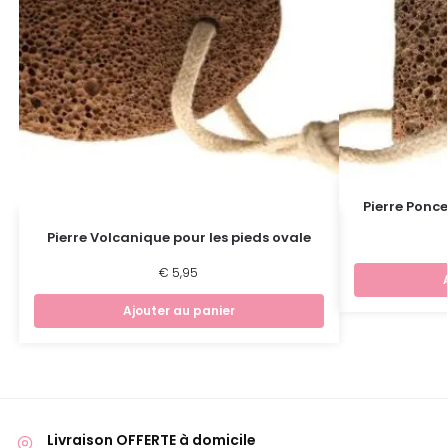
Pierre Ponc
Pierre Volcanique pour les pieds ovale
€
5,95
Ajouter au panier
Livraison OFFERTE à domicile