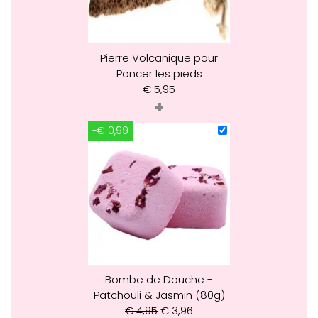
Pierre Volcanique pour
Poncer les pieds
€
5,95
+
-€ 0,99
Bombe de Douche -
Patchouli & Jasmin (80g)
€
4,95
€
3,96