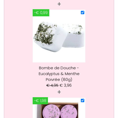
+
-€ 0,99
Bombe de Douche -
Eucalyptus & Menthe
Poivrée (80g)
€
4,95
€
3,96
+
-€ 1,98