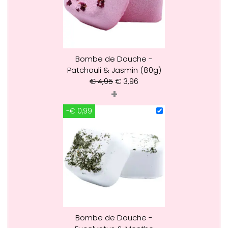
Bombe de Douche -
Patchouli & Jasmin (80g)
€
4,95
€
3,96
+
-€ 0,99
Bombe de Douche -