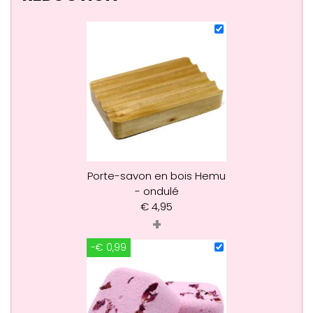
Porte-savon en bois Hemu
- ondulé
€
4,95
+
-€ 0,99