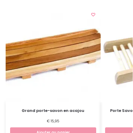
Grand porte-savon en acajou
Porte Savo
€
15,95
Ajouter au panier