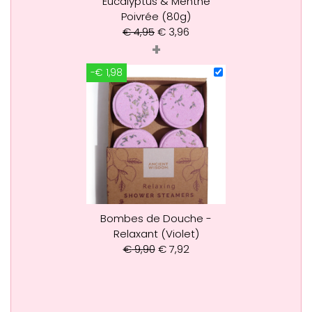
Eucalyptus & Menthe
Poivrée (80g)
€
4,95
€
3,96
+
-€ 1,98
Bombes de Douche -
Relaxant (Violet)
€
9,90
€
7,92