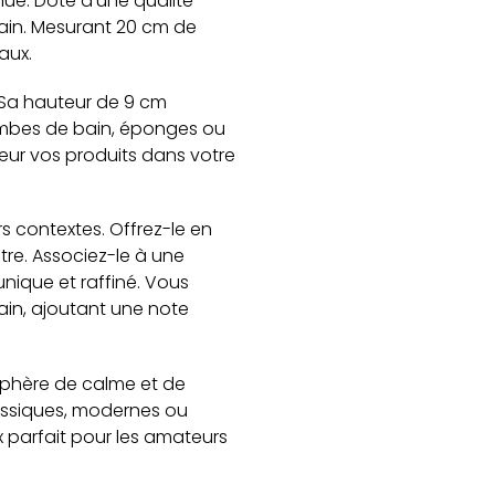
ue. Doté d’une qualité
bain. Mesurant 20 cm de
aux.
 Sa hauteur de 9 cm
bombes de bain, éponges ou
leur vos produits dans votre
rs contextes. Offrez-le en
tre. Associez-le à une
nique et raffiné. Vous
ain, ajoutant une note
sphère de calme et de
classiques, modernes ou
x parfait pour les amateurs