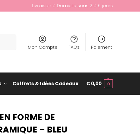
Livraison à Domicile sous 2 à 5 jours
cherche
Mon Compte
FAQs
Paiement
s
Coffrets & Idées Cadeaux
€
0,00
0
EN FORME DE
RAMIQUE – BLEU