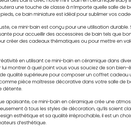
eux des bains avec notre mini-bain en céramique Baby Bl
ajoutera une touche de classe à n’importe quelle salle de 
pieds, ce bain miniature est idéal pour sublimer vos cade
ste, ce mini-bain est conçu pour une utilisation durable.
isante pour accueillir des accessoires de bain tels que 
t pour créer des cadeaux thématiques ou pour mettre en va
créativité en utilisant ce mini-bain en céramique dans dive
lui montrer à quel point vous vous souciez de son bien-ê
n de qualité supérieure pour composer un coffret cadeau u
r comme pièce maîtresse décorative dans votre salle de b
e détente.
lue apaisante, ce mini-bain en céramique crée une atmo
nieusement à tous les styles de décoration, qu’ils soient 
ign esthétique et sa qualité irréprochable, il est un choi
mateurs d’esthétique.