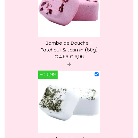
Bombe de Douche -
Patchouli & Jasmin (80g)
€
4,95
€
3,96
+
-€ 0,99