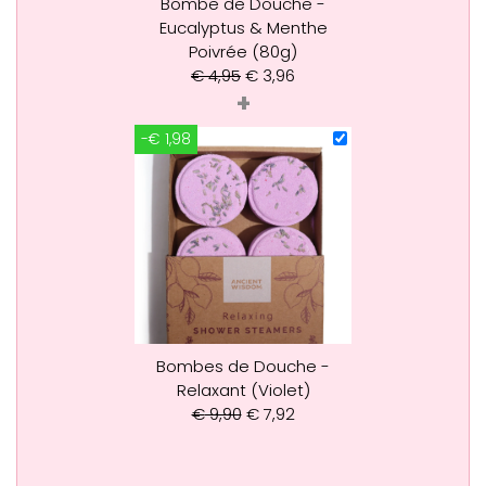
Bombe de Douche -
Eucalyptus & Menthe
Poivrée (80g)
€
4,95
€
3,96
+
-€ 1,98
Bombes de Douche -
Relaxant (Violet)
€
9,90
€
7,92