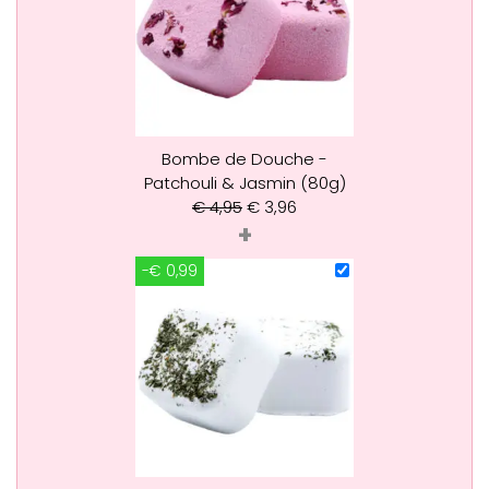
Bombe de Douche -
Patchouli & Jasmin (80g)
€
4,95
€
3,96
+
-€ 0,99