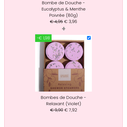
Bombe de Douche -
Eucalyptus & Menthe
Poivrée (80g)
€
4,95
€
3,96
+
-€ 1,98
Bombes de Douche -
Relaxant (Violet)
€
9,90
€
7,92