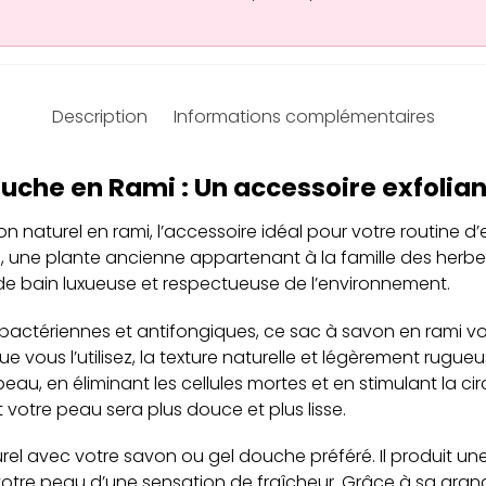
Description
Informations complémentaires
uche en Rami : Un accessoire exfolian
naturel en rami, l’accessoire idéal pour votre routine d’ex
i, une plante ancienne appartenant à la famille des herb
de bain luxueuse et respectueuse de l’environnement.
ibactériennes et antifongiques, ce sac à savon en rami v
e vous l’utilisez, la texture naturelle et légèrement rugueu
eau, en éliminant les cellules mortes et en stimulant la c
et votre peau sera plus douce et plus lisse.
urel avec votre savon ou gel douche préféré. Il produit un
tre peau d’une sensation de fraîcheur. Grâce à sa grande 