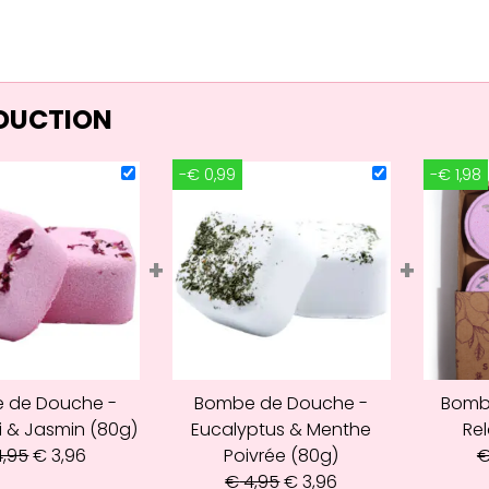
ÉDUCTION
-€ 0,99
-€ 1,98
+
+
 de Douche -
Bombe de Douche -
Bomb
i & Jasmin (80g)
Eucalyptus & Menthe
Rel
,95
€
3,96
Poivrée (80g)
€
4,95
€
3,96