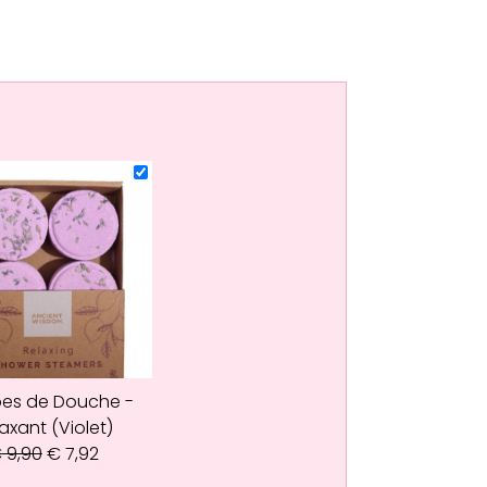
es de Douche -
axant (Violet)
€
9,90
€
7,92