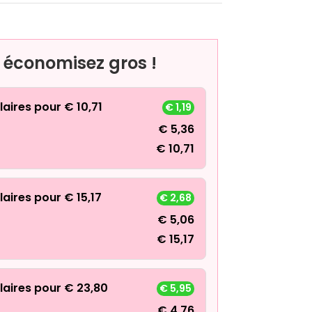
, économisez gros !
laires pour
€
10,71
€
1,19
€
5,36
€
10,71
laires pour
€
15,17
€
2,68
€
5,06
€
15,17
laires pour
€
23,80
€
5,95
€
4,76