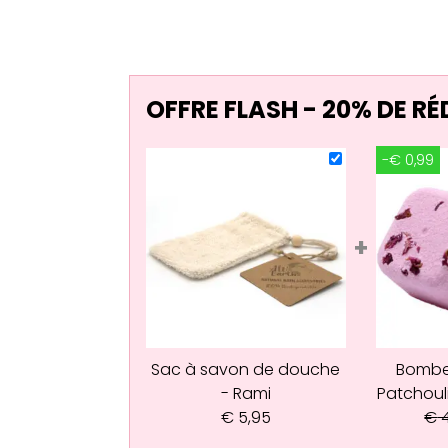
OFFRE FLASH - 20% DE R
-€ 0,99
+
Sac à savon de douche
Bombe
- Rami
Patchoul
€
5,95
€
4