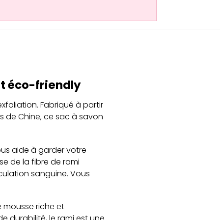
t éco-friendly
foliation. Fabriqué à partir
es de Chine, ce sac à savon
ous aide à garder votre
se de la fibre de rami
irculation sanguine. Vous
e mousse riche et
durabilité, le rami est une