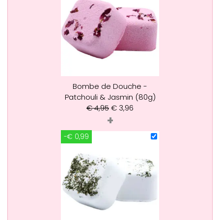
Bombe de Douche -
Patchouli & Jasmin (80g)
€
4,95
€
3,96
+
-€ 0,99