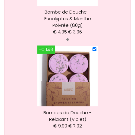
Bombe de Douche -
Eucalyptus & Menthe
Poivrée (80g)
€
4,95
€
3,96
+
-€ 1,98
Bombes de Douche -
Relaxant (Violet)
€
9,90
€
7,92