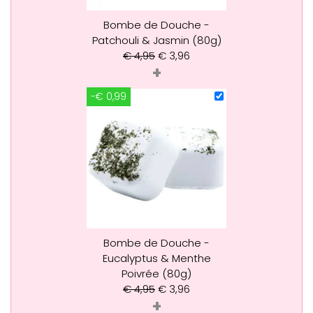
Bombe de Douche -
Patchouli & Jasmin (80g)
€
4,95
€
3,96
+
-€ 0,99
Bombe de Douche -
Eucalyptus & Menthe
Poivrée (80g)
€
4,95
€
3,96
+