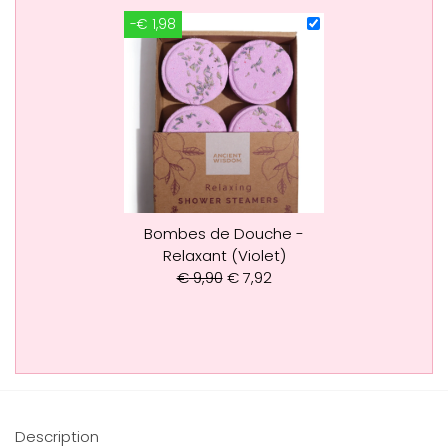
-€ 1,98
Bombes de Douche -
Relaxant (Violet)
€
9,90
€
7,92
Description