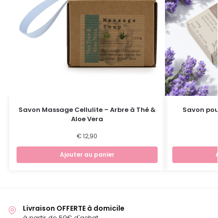
Savon Massage Cellulite – Arbre à Thé &
Savon pour
Aloe Vera
€
12,90
Ajouter au panier
Livraison OFFERTE à domicile
à partir de 59€ d'achat