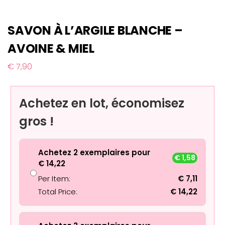
SAVON À L’ARGILE BLANCHE –
AVOINE & MIEL
€
7,90
Achetez en lot, économisez
gros !
Achetez 2 exemplaires pour
€
1,58
€
14,22
Per Item:
€
7,11
Total Price:
€
14,22