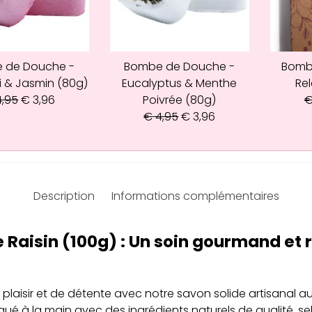
 de Douche -
Bombe de Douche -
Bomb
i & Jasmin (80g)
Eucalyptus & Menthe
Rel
,95
€
3,96
Poivrée (80g)
€
4,95
€
3,96
Description
Informations complémentaires
e Raisin (100g) : Un soin gourmand et 
laisir et de détente avec notre savon solide artisanal au
qué à la main avec des ingrédients naturels de qualité, s