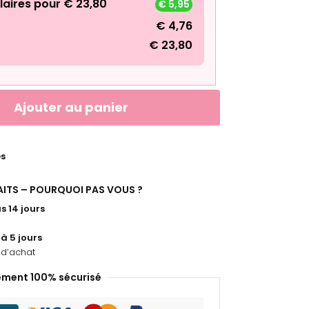
laires pour
€
23,80
€
5,95
€
4,76
€
23,80
Ajouter au panier
es
FAITS – POURQUOI PAS VOUS ?
s 14 jours
 à 5 jours
d’achat
ement 100% sécurisé