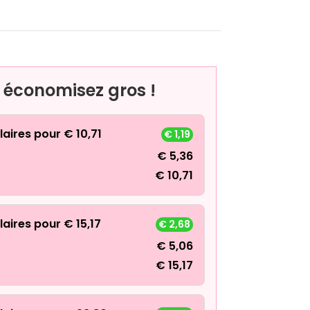
, économisez gros !
laires pour
€
10,71
€
1,19
€
5,36
€
10,71
laires pour
€
15,17
€
2,68
€
5,06
€
15,17