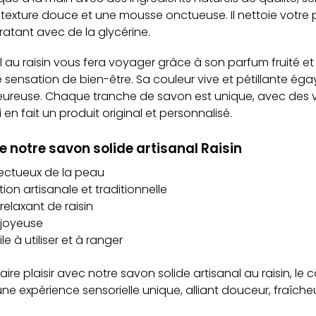
e texture douce et une mousse onctueuse. Il nettoie votre
dratant avec de la glycérine.
 au raisin vous fera voyager grâce à son parfum fruité et d
sensation de bien-être. Sa couleur vive et pétillante égay
ureuse. Chaque tranche de savon est unique, avec des va
 en fait un produit original et personnalisé.
e notre savon solide artisanal Raisin
pectueux de la peau
on artisanale et traditionnelle
elaxant de raisin
 joyeuse
e à utiliser et à ranger
ire plaisir avec notre savon solide artisanal au raisin, l
 une expérience sensorielle unique, alliant douceur, fraîch