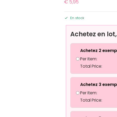
€
5,95
En stock
Achetez en lot
Achetez 2 exemp
Per Item:
Total Price:
Achetez 3 exemp
Per Item:
Total Price: