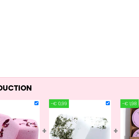
ÉDUCTION
-€ 0,99
-€ 1,98
+
+