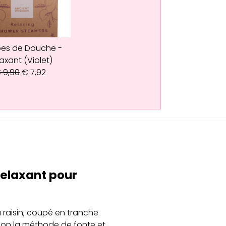
es de Douche -
axant (Violet)
€
9,90
€
7,92
relaxant pour
 raisin, coupé en tranche
elon la méthode de fonte et