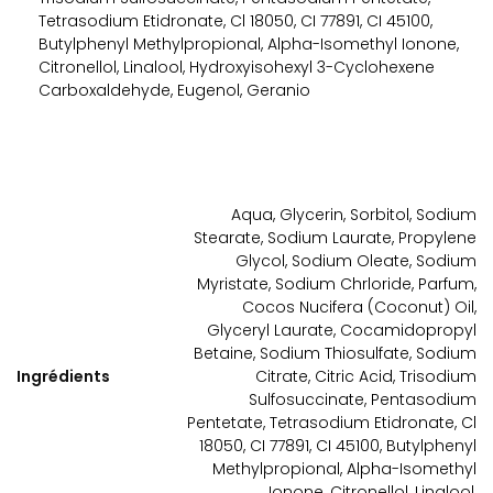
Tetrasodium Etidronate, Cl 18050, CI 77891, CI 45100,
Butylphenyl Methylpropional, Alpha-Isomethyl Ionone,
Citronellol, Linalool, Hydroxyisohexyl 3-Cyclohexene
Carboxaldehyde, Eugenol, Geranio
Aqua, Glycerin, Sorbitol, Sodium
Stearate, Sodium Laurate, Propylene
Glycol, Sodium Oleate, Sodium
Myristate, Sodium Chrloride, Parfum,
Cocos Nucifera (Coconut) Oil,
Glyceryl Laurate, Cocamidopropyl
Betaine, Sodium Thiosulfate, Sodium
Ingrédients
Citrate, Citric Acid, Trisodium
Sulfosuccinate, Pentasodium
Pentetate, Tetrasodium Etidronate, Cl
18050, CI 77891, CI 45100, Butylphenyl
Methylpropional, Alpha-Isomethyl
Ionone, Citronellol, Linalool,