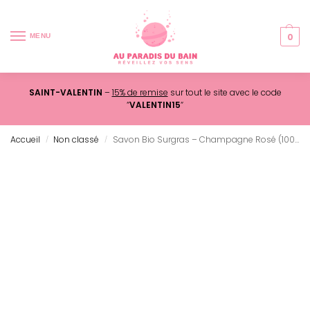
0
MENU
SAINT-VALENTIN
–
15% de remise
sur tout le site avec le code
“
VALENTIN15
“
Accueil
Non classé
Savon Bio Surgras – Champagne Rosé (100G)
/
/