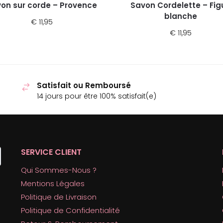
on sur corde – Provence
Savon Cordelette – Fig
blanche
€
11,95
€
11,95
Satisfait ou Remboursé
14 jours pour être 100% satisfait(e)
SERVICE CLIENT
Qui Sommes-Nous ?
Mentions Légales
Politique de Livraison
Politique de Confidentialité