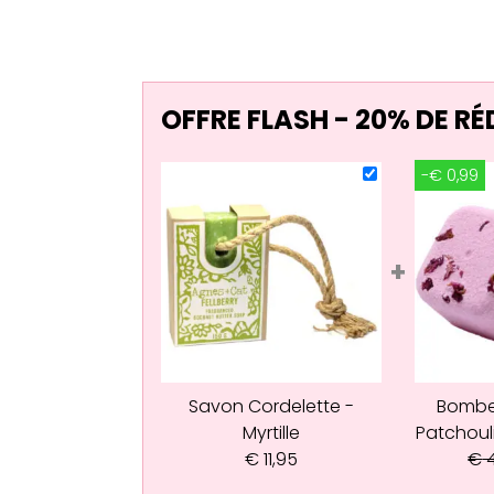
OFFRE FLASH - 20% DE R
-€ 0,99
+
Savon Cordelette -
Bombe
Myrtille
Patchoul
€
11,95
€
4