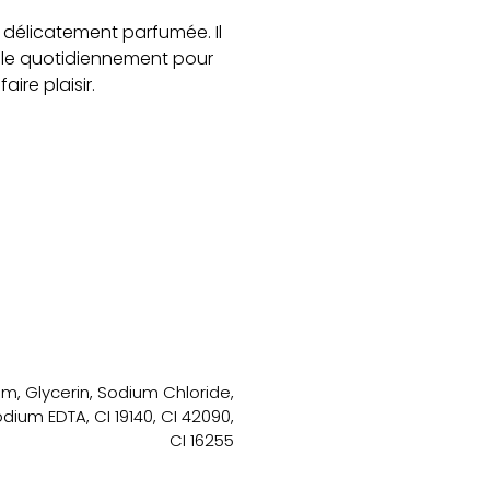
 délicatement parfumée. Il
z-le quotidiennement pour
ire plaisir.
m, Glycerin, Sodium Chloride,
dium EDTA, CI 19140, CI 42090,
CI 16255