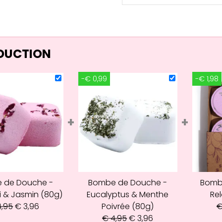
ÉDUCTION
-€ 0,99
-€ 1,98
+
+
 de Douche -
Bombe de Douche -
Bomb
i & Jasmin (80g)
Eucalyptus & Menthe
Rel
,95
€
3,96
Poivrée (80g)
€
4,95
€
3,96