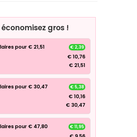
, économisez gros !
laires pour
€
21,51
€
2,39
€
10,76
€
21,51
laires pour
€
30,47
€
5,38
€
10,16
€
30,47
laires pour
€
47,80
€
11,95
€
9,56