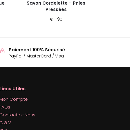
ue
Savon Cordelette – Pnies
Pressées
€
11,95
Paiement 100% Sécurisé
PayPal / MasterCard / Visa
Liens Utiles
Mon Compte
FAQs
Contactez-Nous
C.G.V