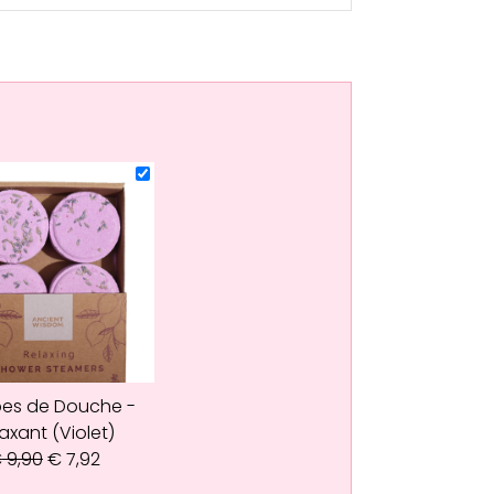
es de Douche -
axant (Violet)
€
9,90
€
7,92