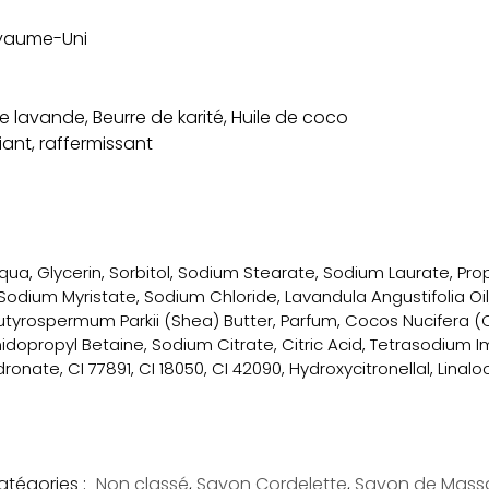
yaume-Uni
e lavande, Beurre de karité, Huile de coco
iant, raffermissant
qua, Glycerin, Sorbitol, Sodium Stearate, Sodium Laurate, Pro
Sodium Myristate, Sodium Chloride, Lavandula Angustifolia Oil
utyrospermum Parkii (Shea) Butter, Parfum, Cocos Nucifera (Co
opropyl Betaine, Sodium Citrate, Citric Acid, Tetrasodium 
idronate, CI 77891, CI 18050, CI 42090, Hydroxycitronellal, Lina
atégories :
Non classé
,
Savon Cordelette
,
Savon de Mass