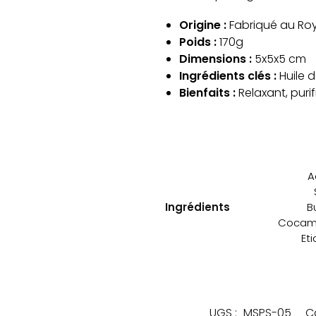
Origine :
Fabriqué au Ro
Poids :
170g
Dimensions :
5x5x5 cm
Ingrédients clés :
Huile d
Bienfaits :
Relaxant, purif
A
Ingrédients
B
Cocamid
Et
UGS :
MSPS-05
C