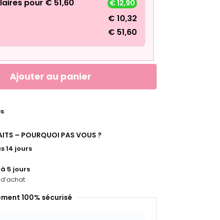
laires pour
€
51,60
€
12,90
€
10,32
€
51,60
Ajouter au panier
es
FAITS – POURQUOI PAS VOUS ?
s 14 jours
 à 5 jours
d’achat
ement 100% sécurisé