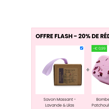
OFFRE FLASH - 20% DE R
-€ 0,99
+
Savon Massant -
Bombe
Lavande & Lilas
Patchoul