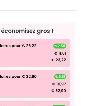
, économisez gros !
laires pour
€
23,22
€
2,58
€
11,61
€
23,22
laires pour
€
32,90
€
5,81
€
10,97
€
32,90