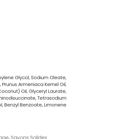
pylene Glycol, Sodium Oleate,
, Prunus Armeniaca Kernel Oil,
conut) Oil, Glyceryl Laurate,
Iminodisuccinate, Tetrasodium
lool, Benzyl Benzoate, Limonene
age
,
Savons Solides