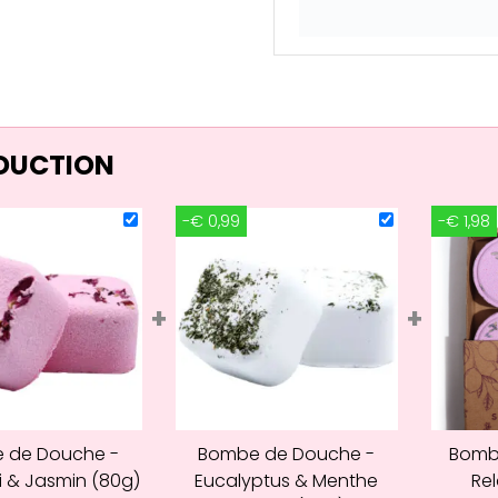
ÉDUCTION
-€ 0,99
-€ 1,98
+
+
 de Douche -
Bombe de Douche -
Bomb
i & Jasmin (80g)
Eucalyptus & Menthe
Rel