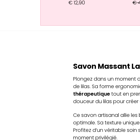
€
12,90
€
4
Savon Massant Lav
Plongez dans un moment d
de lilas. Sa forme ergonom
thérapeutique
tout en pren
douceur du lilas pour créer
Ce savon artisanal allie les
optimale. Sa texture unique 
Profitez d’un véritable so
moment privilégié.