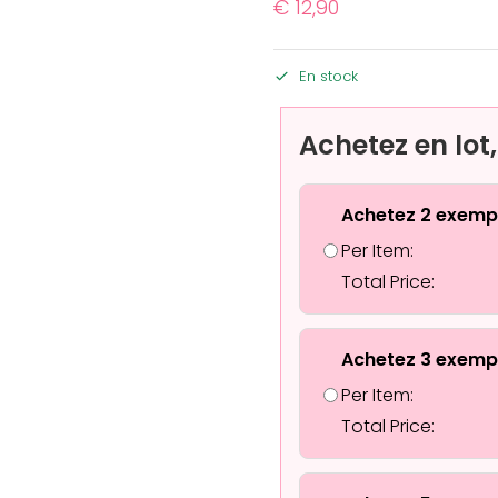
€
12,90
En stock
Achetez en lot
Achetez 2 exemp
Per Item:
Total Price:
Achetez 3 exemp
Per Item:
Total Price: