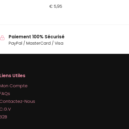
€
5,95
Paiement 100% Sécurisé
PayPal / MasterCard / Visa
Liens Utiles
Mon Compte
FAQs
Contactez-Nous
C.G.V
B2B