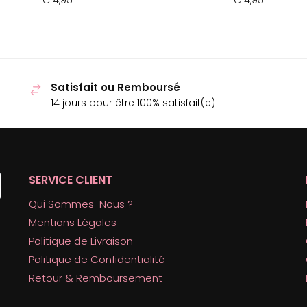
€
4,95
€
4,95
Satisfait ou Remboursé
14 jours pour être 100% satisfait(e)
SERVICE CLIENT
Qui Sommes-Nous ?
Mentions Légales
Politique de Livraison
Politique de Confidentialité
Retour & Remboursement