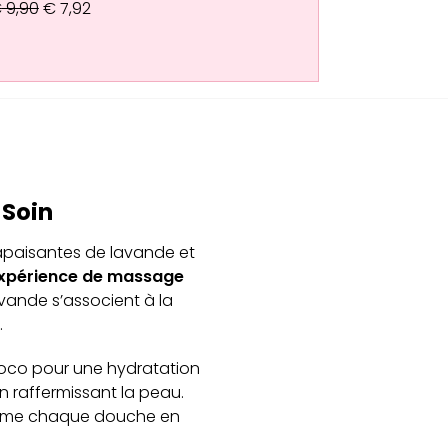
€
9,90
€
7,92
 Soin
paisantes de lavande et
xpérience de massage
avande s’associent à la
.
e coco pour une hydratation
n raffermissant la peau.
sforme chaque douche en