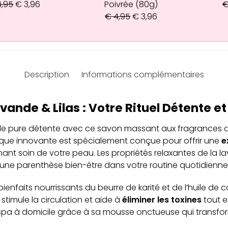
,95
€
3,96
Poivrée (80g)
€
4,95
€
3,96
Description
Informations complémentaires
ande & Lilas : Votre Rituel Détente et
e pure détente avec ce savon massant aux fragrances a
ique innovante est spécialement conçue pour offrir une
e
ant soin de votre peau. Les propriétés relaxantes de la l
 une parenthèse bien-être dans votre routine quotidienne
 bienfaits nourrissants du beurre de karité et de l’huile d
stimule la circulation et aide à
éliminer les toxines
tout e
in spa à domicile grâce à sa mousse onctueuse qui tran