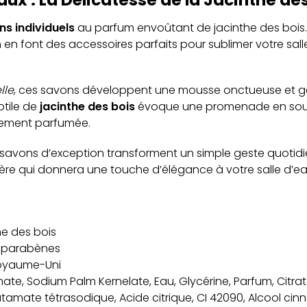
ns individuels
au parfum envoûtant de jacinthe des bois. 
 en font des accessoires parfaits pour sublimer votre salle
lle
, ces savons développent une mousse onctueuse et g
btile de
jacinthe des bois
évoque une promenade en sous-
atement parfumée.
 savons d’exception transforment un simple geste quotid
lière qui donnera une touche d’élégance à votre salle d’ea
he des bois
s parabènes
Royaume-Uni
mate, Sodium Palm Kernelate, Eau, Glycérine, Parfum, Citra
tamate tétrasodique, Acide citrique, CI 42090, Alcool cinn