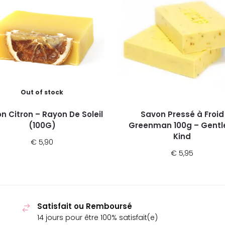
Out of stock
n Citron – Rayon De Soleil
Savon Pressé à Froid
(100G)
Greenman 100g – Gentl
Kind
€
5,90
€
5,95
Satisfait ou Remboursé
14 jours pour être 100% satisfait(e)