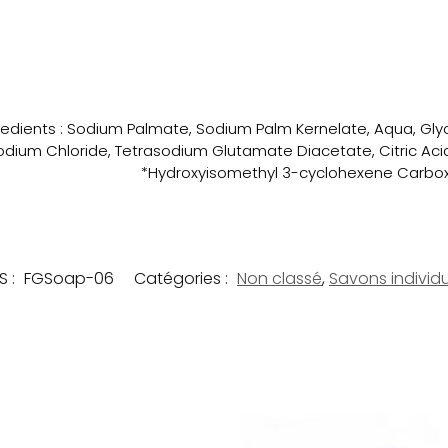
redients : Sodium Palmate, Sodium Palm Kernelate, Aqua, Glyc
odium Chloride, Tetrasodium Glutamate Diacetate, Citric Acid,
*Hydroxyisomethyl 3-cyclohexene Carbox
S :
FGSoap-06
Catégories :
Non classé
,
Savons individ