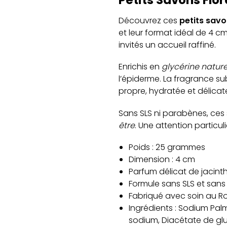
Découvrez ces
petits savo
et leur format idéal de 4 cm
invités un accueil raffiné.
Enrichis en
glycérine nature
l’épiderme. La fragrance su
propre, hydratée et délic
Sans SLS ni parabènes, ces
être
. Une attention particu
Poids : 25 grammes
Dimension : 4 cm
Parfum délicat de jacint
Formule sans SLS et san
Fabriqué avec soin au 
Ingrédients : Sodium Pal
sodium, Diacétate de glu