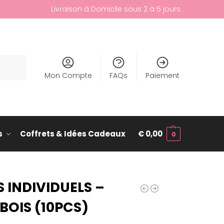
Livraison à Domicile sous 2 à 5 jours
cherche
Mon Compte
FAQs
Paiement
s
Coffrets & Idées Cadeaux
€
0,00
0
 INDIVIDUELS –
BOIS (10PCS)