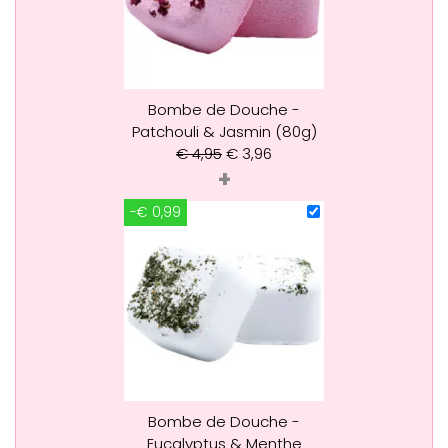
Bombe de Douche -
Patchouli & Jasmin (80g)
€
4,95
€
3,96
+
-€ 0,99
Bombe de Douche -
Eucalyptus & Menthe