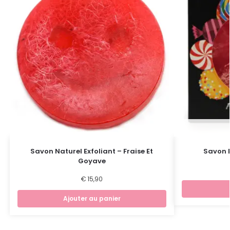
Savon Naturel Exfoliant – Fraise Et
Savon 
Goyave
€
15,90
Ajouter au panier