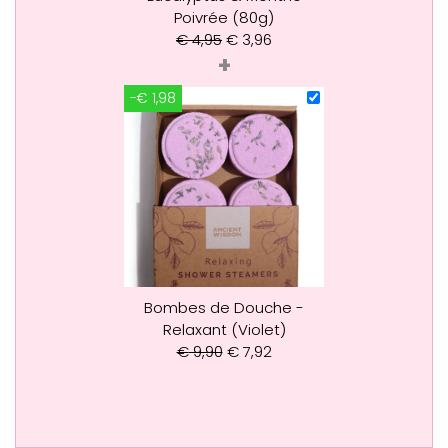
Poivrée (80g)
€
4,95
€
3,96
+
-€ 1,98
Bombes de Douche -
Relaxant (Violet)
€
9,90
€
7,92