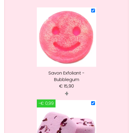
Savon Exfoliant -
Bubblegum
€
15,90
+
-€ 0,99