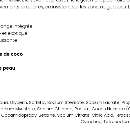
ments circulaires, en insistant sur les zones rugueuses
ponge intégrée
 et exotique
oussante
le de coco
de peau
qua, Glycerin, Sorbitol, Sodium Stearate, Sodium Laurate, Pro
Sodium Myristate, Sodium Chloride, Parfum, Cocos Nucifera (Co
Cocamidopropyl Betaine, Sodium Citrate, Citric Acid, Tetras
Cylindrica, Tetrasodium