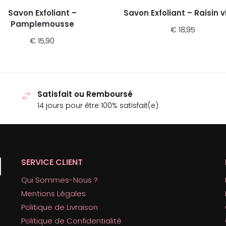
Savon Exfoliant –
Savon Exfoliant – Raisin v
Pamplemousse
€
18,95
€
15,90
Satisfait ou Remboursé
14 jours pour être 100% satisfait(e)
SERVICE CLIENT
Qui Sommes-Nous ?
Mentions Légales
Politique de Livraison
Politique de Confidentialité