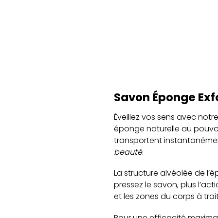
Savon Éponge Exf
Éveillez vos sens avec notr
éponge naturelle au pouvoi
transportent instantanéme
beauté
.
La structure alvéolée de l’
pressez le savon, plus l’ac
et les zones du corps à trait
Pour une efficacité maximal