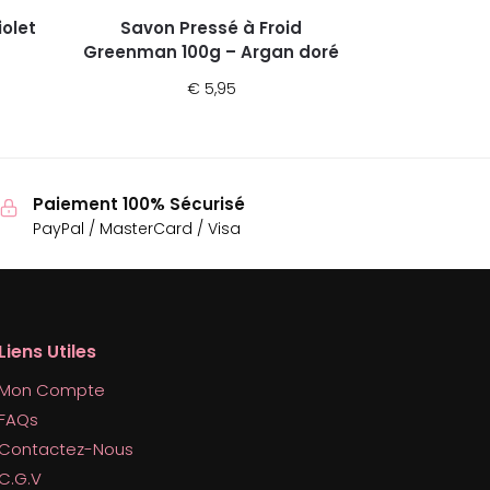
iolet
Savon Pressé à Froid
Greenman 100g – Argan doré
€
5,95
Paiement 100% Sécurisé
PayPal / MasterCard / Visa
Liens Utiles
Mon Compte
FAQs
Contactez-Nous
C.G.V