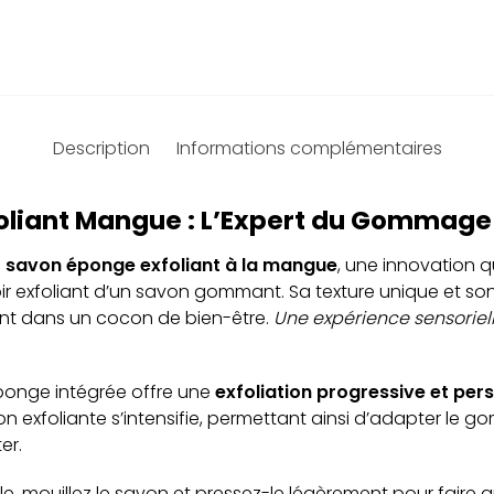
Description
Informations complémentaires
oliant Mangue : L’Expert du Gommage 
e
savon éponge exfoliant à la mangue
, une innovation q
r exfoliant d’un savon gommant. Sa texture unique et so
nt dans un cocon de bien-être.
Une expérience sensorielle
éponge intégrée offre une
exfoliation progressive et per
tion exfoliante s’intensifie, permettant ainsi d’adapter le
er.
e, mouillez le savon et pressez-le légèrement pour faire 