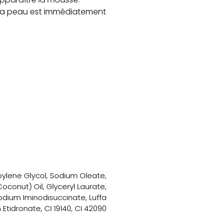
. La peau est immédiatement
pylene Glycol, Sodium Oleate,
conut) Oil, Glyceryl Laurate,
odium Iminodisuccinate, Luffa
 Etidronate, CI 19140, CI 42090