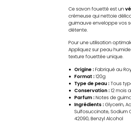
Ce savon fouetté est un
vé
crémeuse qui nettoie délica
guimauve enveloppe vos se
détente.
Pour une utilisation optima
Appliquez sur peau humide 
texture fouettée unique.
Origine :
Fabriqué au Ro
Format :
120g
Type de peau :
Tous typ
Conservation :
12 mois 
Parfum :
Notes de guim
Ingrédients :
Glycerin, A
Sulfosuccinate, Sodium C
42090, Benzyl Alcohol