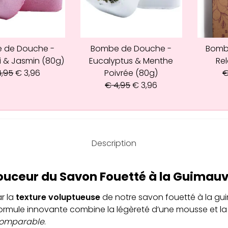
 de Douche -
Bombe de Douche -
Bomb
i & Jasmin (80g)
Eucalyptus & Menthe
Rel
,95
€
3,96
Poivrée (80g)
€
4,95
€
3,96
Description
ouceur du Savon Fouetté à la Guimau
r la
texture voluptueuse
de notre savon fouetté à la gui
a formule innovante combine la légèreté d’une mousse et 
ncomparable
.