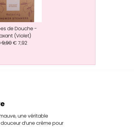
es de Douche -
axant (Violet)
€
9,90
€
7,92
ve
mauve, une véritable
la douceur d’une crème pour