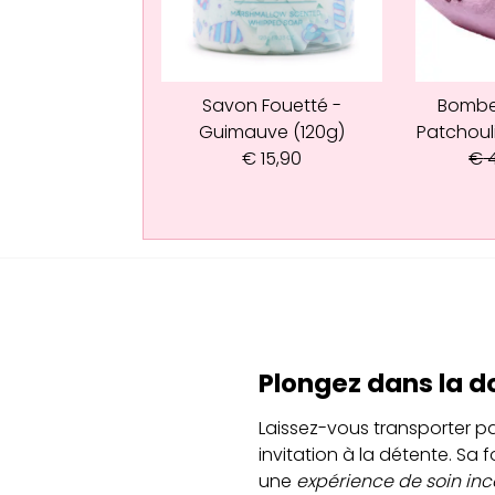
Savon Fouetté -
Bombe
Guimauve (120g)
Patchoul
€
15,90
€
4
Plongez dans la d
Laissez-vous transporter pa
invitation à la détente. S
une
expérience de soin i