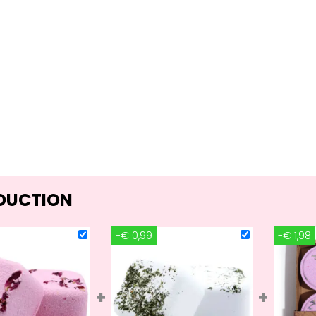
ÉDUCTION
-€ 0,99
-€ 1,98
+
+