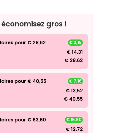
, économisez gros !
laires pour
€
28,62
€
3,18
€
14,31
€
28,62
laires pour
€
40,55
€
7,16
€
13,52
€
40,55
laires pour
€
63,60
€
15,90
€
12,72