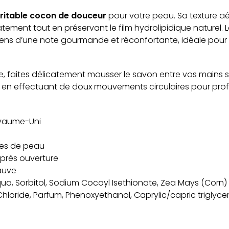
ritable cocon de douceur
pour votre peau. Sa texture a
tement tout en préservant le film hydrolipidique naturel. 
ns d’une note gourmande et réconfortante, idéale pou
le, faites délicatement mousser le savon entre vos mains so
en effectuant de doux mouvements circulaires pour prof
yaume-Uni
es de peau
après ouverture
auve
qua, Sorbitol, Sodium Cocoyl Isethionate, Zea Mays (Corn) 
hloride, Parfum, Phenoxyethanol, Caprylic/capric triglycer